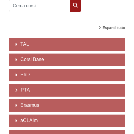
Cerca corsi
Cerca corsi
Espandi tutto
TAL
Corsi Base
PhD
PTA
Erasmus
aCLAim