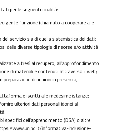
ati per le seguenti finalità:
 svolgente funzione (chiamato a cooperare alle
el servizio sia di quella sistemistica dei dati;
si delle diverse tipologie di risorse e/o attività
nalizzate altresì al recupero, all'approfondimento
one di materiali e contenuti attraverso il web;
n preparazione di riunioni in presenza,
piattaforma e iscritti alle medesime istanze;
rnire ulteriori dati personali idonei al
tà;
urbi specifici dell’apprendimento (DSA) o altre
ttps://www.unipd.it/informativa-inclusione-