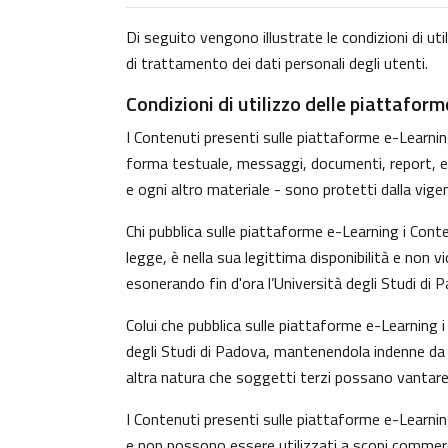
Di seguito vengono illustrate le condizioni di uti
di trattamento dei dati personali degli utenti.
Condizioni di utilizzo delle piattafor
I Contenuti presenti sulle piattaforme e-Learning 
forma testuale, messaggi, documenti, report, ecc.)
e ogni altro materiale - sono protetti dalla vige
Chi pubblica sulle piattaforme e-Learning i Con
legge, è nella sua legittima disponibilità e non v
esonerando fin d'ora l’Università degli Studi di 
Colui che pubblica sulle piattaforme e-Learning
degli Studi di Padova, mantenendola indenne da o
altra natura che soggetti terzi possano vantare 
I Contenuti presenti sulle piattaforme e-Learnin
e non possono essere utilizzati a scopi commerci