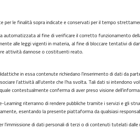
nte per le finalità sopra indicate e conservati per il tempo strettam
automatizzata al fine di verificare il corretto funzionamento della
nte alle leggi vigenti in materia, al fine di bloccare tentativi di
ire attività dannose o costituenti reato.
idattiche in essa contenute richiedano l'inserimento di dati da part
i associare l’attività all'utente che l’ha svolta. Tali dati si intendon
il quale contestualmente conferma di aver preso visione dell'informat
e-Learning riterranno di rendere pubbliche tramite i servizi e gli s
mente, esentando la presente piattaforma da qualsiasi responsabilit
r l'immissione di dati personali di terzi o di contenuti tutelati dalle