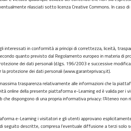
 eventualmente rilasciati sotto licenza Creative Commons. In caso di
li interessati in conformità ai principi di correttezza, liceità, trasp
ati, secondo quanto previsto dal Regolamento europeo in materia di 
rotezione dei dati personali (d.lgs. 196/2003 e successive modifica
 la protezione dei dati personali (
www.garanteprivacy.it
).
 massima trasparenza relativamente alle informazioni che la piattafo
vità online della presente piattaforma e-Learning ed è valida per i v
eb che dispongono di una propria informativa privacy: l’Ateneo non 
taforma e-Learning i visitatori e gli utenti approvano esplicitamen
tà di seguito descritte, compresa l’eventuale diffusione a terzi solo s