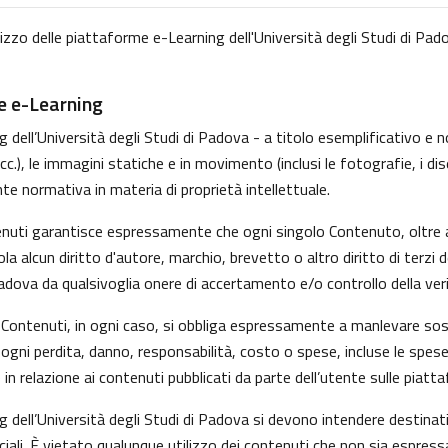
lizzo delle piattaforme e-Learning dell'Università degli Studi di Pado
me e-Learning
dell’Università degli Studi di Padova - a titolo esemplificativo e non
, le immagini statiche e in movimento (inclusi le fotografie, i disegni
nte normativa in materia di proprietà intellettuale.
tenuti garantisce espressamente che ogni singolo Contenuto, oltre 
iola alcun diritto d'autore, marchio, brevetto o altro diritto di ter
Padova da qualsivoglia onere di accertamento e/o controllo della verid
 i Contenuti, in ogni caso, si obbliga espressamente a manlevare s
gni perdita, danno, responsabilità, costo o spese, incluse le spese
in relazione ai contenuti pubblicati da parte dell’utente sulle piatt
g dell’Università degli Studi di Padova si devono intendere destina
ali. È vietato qualunque utilizzo dei contenuti che non sia espress