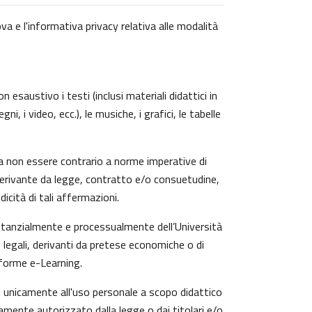
va e l'informativa privacy relativa alle modalità
 esaustivo i testi (inclusi materiali didattici in
, i video, ecc.), le musiche, i grafici, le tabelle
a non essere contrario a norme imperative di
zi derivante da legge, contratto e/o consuetudine,
icità di tali affermazioni.
ostanzialmente e processualmente dell’Università
 legali, derivanti da pretese economiche o di
aforme e-Learning.
ti unicamente all'uso personale a scopo didattico
amente autorizzato dalla legge o dai titolari e/o