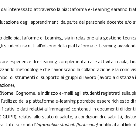
 dall’interessato attraverso la piattaforma e-Learning saranno tratt
 valutazione degli apprendimenti da parte del personale docente e/o
delle piattaforme e-Learning, sia in relazione alla gestione tecnica d
gli studenti iscritti all’interno della piattaforma e-Learning avvalendo
izzare esperienze di e-learning complementari alle attività in aula, fi
zzando metodologie che favoriscano la collaborazione e la condivisi
pd di strumenti di supporto ai gruppi di lavoro (lavoro a distanza i
azione);
i (Nome, Cognome, e indirizzo e-mail) agli studenti registrati sulla 
 l’utilizzo della piattaforma e-learning potrebbe essere richiesto di fo
ficativi e dati relativi all’immagine) contenuti in documenti di identi
 9 GDPR), relativi allo stato di salute, a condizioni di disabilità, dist
trattate secondo l’
Informativa studenti (Inclusione)
pubblicata al link
h