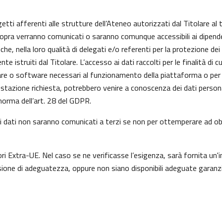
getti afferenti alle strutture dell’Ateneo autorizzati dal Titolare al 
 sopra verranno comunicati o saranno comunque accessibili ai dipenden
he, nella loro qualità di delegati e/o referenti per la protezione dei
istruiti dal Titolare. L’accesso ai dati raccolti per le finalità di 
re o software necessari al funzionamento della piattaforma o per l
prestazione richiesta, potrebbero venire a conoscenza dei dati perso
orma dell’art. 28 del GDPR.
a, i dati non saranno comunicati a terzi se non per ottemperare ad obb
ori Extra-UE. Nel caso se ne verificasse l’esigenza, sarà fornita un'i
one di adeguatezza, oppure non siano disponibili adeguate garanzie