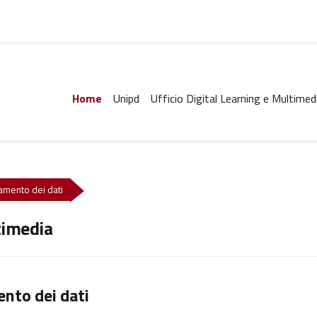
Home
Unipd
Ufficio Digital Learning e Multimed
ttamento dei dati
timedia
ento dei dati