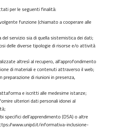
ati per le seguenti finalità:
 svolgente funzione (chiamato a cooperare alle
el servizio sia di quella sistemistica dei dati;
si delle diverse tipologie di risorse e/o attività
nalizzate altresì al recupero, all'approfondimento
one di materiali e contenuti attraverso il web;
n preparazione di riunioni in presenza,
piattaforma e iscritti alle medesime istanze;
rnire ulteriori dati personali idonei al
tà;
urbi specifici dell’apprendimento (DSA) o altre
ttps://www.unipd.it/informativa-inclusione-