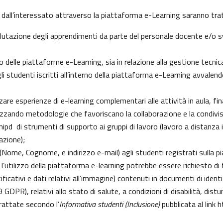
 dall’interessato attraverso la piattaforma e-Learning saranno tratt
 valutazione degli apprendimenti da parte del personale docente e/o
delle piattaforme e-Learning, sia in relazione alla gestione tecnica d
gli studenti iscritti all’interno della piattaforma e-Learning avvalendo
izzare esperienze di e-learning complementari alle attività in aula, fi
zzando metodologie che favoriscano la collaborazione e la condivisi
pd di strumenti di supporto ai gruppi di lavoro (lavoro a distanza i
azione);
i (Nome, Cognome, e indirizzo e-mail) agli studenti registrati sulla 
 l’utilizzo della piattaforma e-learning potrebbe essere richiesto di fo
ficativi e dati relativi all’immagine) contenuti in documenti di identi
 9 GDPR), relativi allo stato di salute, a condizioni di disabilità, dist
trattate secondo l’
Informativa studenti (Inclusione)
pubblicata al link
h