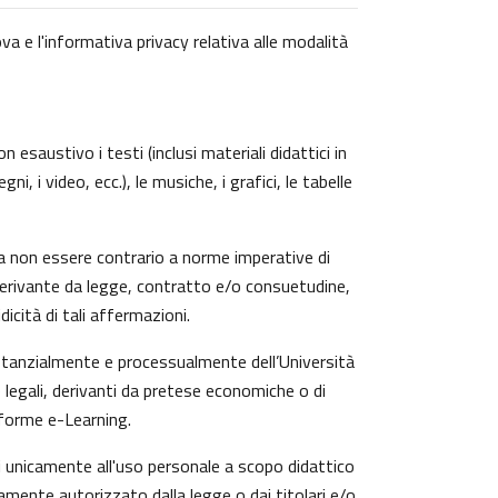
va e l'informativa privacy relativa alle modalità
 esaustivo i testi (inclusi materiali didattici in
, i video, ecc.), le musiche, i grafici, le tabelle
a non essere contrario a norme imperative di
zi derivante da legge, contratto e/o consuetudine,
icità di tali affermazioni.
ostanzialmente e processualmente dell’Università
 legali, derivanti da pretese economiche o di
aforme e-Learning.
ti unicamente all'uso personale a scopo didattico
amente autorizzato dalla legge o dai titolari e/o