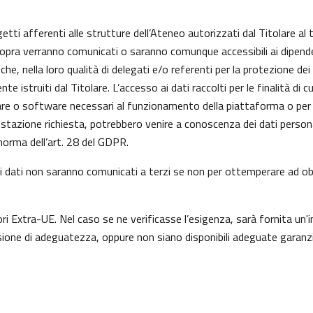
getti afferenti alle strutture dell’Ateneo autorizzati dal Titolare al 
 sopra verranno comunicati o saranno comunque accessibili ai dipenden
he, nella loro qualità di delegati e/o referenti per la protezione dei
istruiti dal Titolare. L’accesso ai dati raccolti per le finalità di 
re o software necessari al funzionamento della piattaforma o per l
prestazione richiesta, potrebbero venire a conoscenza dei dati perso
orma dell’art. 28 del GDPR.
a, i dati non saranno comunicati a terzi se non per ottemperare ad obb
ori Extra-UE. Nel caso se ne verificasse l’esigenza, sarà fornita un'i
one di adeguatezza, oppure non siano disponibili adeguate garanzie