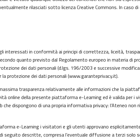
 eventualmente rilasciati sotto licenza Creative Commons. In caso di
li interessati in conformità ai principi di correttezza, liceità, trasp
ati, secondo quanto previsto dal Regolamento europeo in materia di 
rotezione dei dati personali (d.lgs. 196/2003 e successive modifica
 la protezione dei dati personali (
www.garanteprivacy.it
).
 massima trasparenza relativamente alle informazioni che la piattafo
vità online della presente piattaforma e-Learning ed è valida per i v
eb che dispongono di una propria informativa privacy: l’Ateneo non 
taforma e-Learning i visitatori e gli utenti approvano esplicitamen
tà di seguito descritte, compresa l’eventuale diffusione a terzi solo s