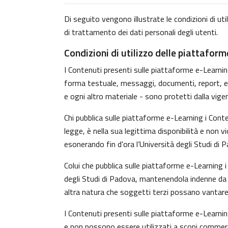
Di seguito vengono illustrate le condizioni di uti
di trattamento dei dati personali degli utenti.
Condizioni di utilizzo delle piattafor
I Contenuti presenti sulle piattaforme e-Learning 
forma testuale, messaggi, documenti, report, ecc.)
e ogni altro materiale - sono protetti dalla vige
Chi pubblica sulle piattaforme e-Learning i Con
legge, è nella sua legittima disponibilità e non v
esonerando fin d'ora l’Università degli Studi di 
Colui che pubblica sulle piattaforme e-Learning
degli Studi di Padova, mantenendola indenne da o
altra natura che soggetti terzi possano vantare 
I Contenuti presenti sulle piattaforme e-Learnin
e non possono essere utilizzati a scopi commerci