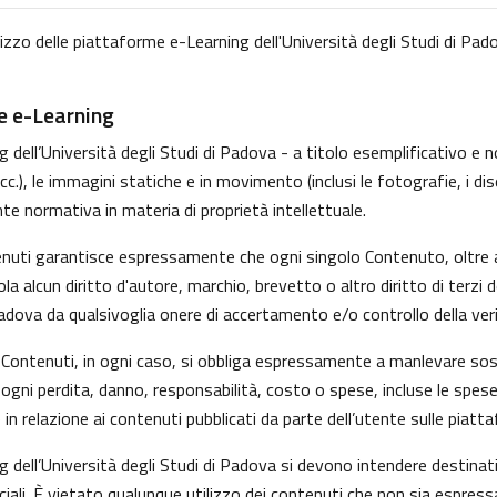
lizzo delle piattaforme e-Learning dell'Università degli Studi di Pado
me e-Learning
dell’Università degli Studi di Padova - a titolo esemplificativo e non
, le immagini statiche e in movimento (inclusi le fotografie, i disegni
nte normativa in materia di proprietà intellettuale.
tenuti garantisce espressamente che ogni singolo Contenuto, oltre 
iola alcun diritto d'autore, marchio, brevetto o altro diritto di ter
Padova da qualsivoglia onere di accertamento e/o controllo della verid
 i Contenuti, in ogni caso, si obbliga espressamente a manlevare s
gni perdita, danno, responsabilità, costo o spese, incluse le spese
in relazione ai contenuti pubblicati da parte dell’utente sulle piatt
g dell’Università degli Studi di Padova si devono intendere destina
ali. È vietato qualunque utilizzo dei contenuti che non sia espress