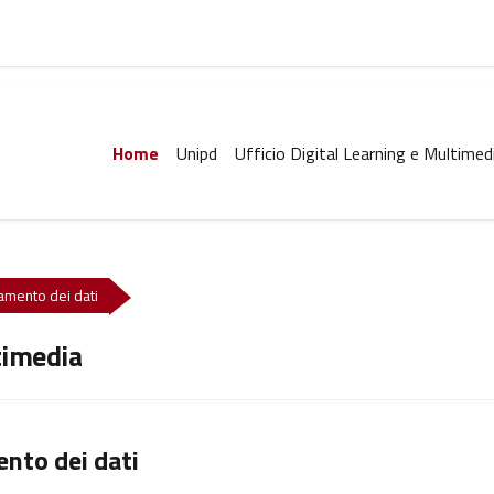
Home
Unipd
Ufficio Digital Learning e Multimed
ttamento dei dati
timedia
ento dei dati