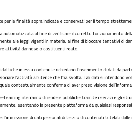
nte per le finalità sopra indicate e conservati per il tempo strettam
automatizzata al fine di verificare il corretto funzionamento della
nte alle leggi vigenti in materia, al fine di bloccare tentativi di
ire attività dannose o costituenti reato.
idattiche in essa contenute richiedano l'inserimento di dati da part
i associare l’attività all'utente che l’ha svolta. Tali dati si intendon
il quale contestualmente conferma di aver preso visione dell'informat
e-Learning riterranno di rendere pubbliche tramite i servizi e gli s
mente, esentando la presente piattaforma da qualsiasi responsabilit
r l'immissione di dati personali di terzi o di contenuti tutelati dalle