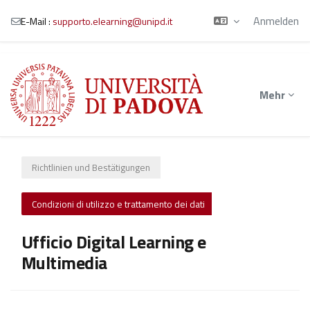
Anmelden
E-Mail :
supporto.elearning@unipd.it
Zum Hauptinhalt
Mehr
Richtlinien und Bestätigungen
Condizioni di utilizzo e trattamento dei dati
Ufficio Digital Learning e
Multimedia