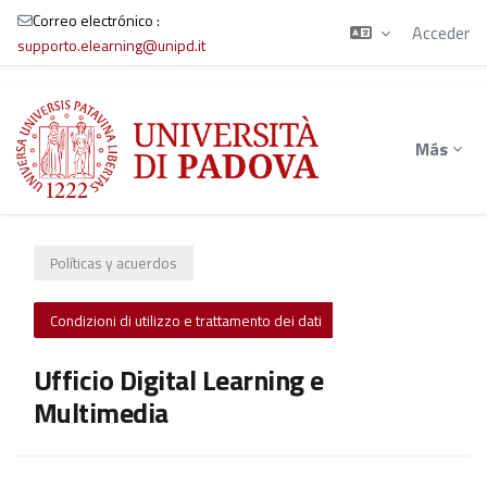
Correo electrónico :
Acceder
supporto.elearning@unipd.it
Salta al contenido principal
Más
Políticas y acuerdos
Condizioni di utilizzo e trattamento dei dati
Ufficio Digital Learning e
Multimedia