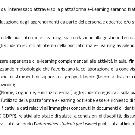
 dall’interessato attraverso la piattaforma e-Learning saranno tratt
 valutazione degli apprendimenti da parte del personale docente e/o
delle piattaforme e-Learning, sia in relazione alla gestione tecnica d
gli studenti iscritti all’interno della piattaforma e-Learning avvalendo
izzare esperienze di e-learning complementari alle attività in aula, fi
zzando metodologie che favoriscano la collaborazione e la condivisi
pd di strumenti di supporto ai gruppi di lavoro (lavoro a distanza i
azione);
i (Nome, Cognome, e indirizzo e-mail) agli studenti registrati sulla 
 l’utilizzo della piattaforma e-learning potrebbe essere richiesto di fo
ficativi e dati relativi all’immagine) contenuti in documenti di identi
 9 GDPR), relativi allo stato di salute, a condizioni di disabilità, dist
trattate secondo l’
Informativa studenti (Inclusione)
pubblicata al link
h