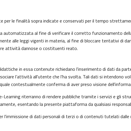
nte per le finalità sopra indicate e conservati per il tempo strettam
automatizzata al fine di verificare il corretto funzionamento della
nte alle leggi vigenti in materia, al fine di bloccare tentativi di
ire attività dannose o costituenti reato.
idattiche in essa contenute richiedano l'inserimento di dati da part
i associare l’attività all'utente che l’ha svolta. Tali dati si intendon
il quale contestualmente conferma di aver preso visione dell'informat
e-Learning riterranno di rendere pubbliche tramite i servizi e gli s
mente, esentando la presente piattaforma da qualsiasi responsabilit
r l'immissione di dati personali di terzi o di contenuti tutelati dalle