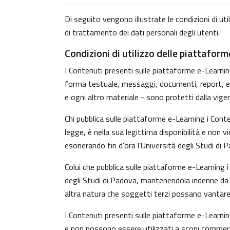
Di seguito vengono illustrate le condizioni di uti
di trattamento dei dati personali degli utenti.
Condizioni di utilizzo delle piattafor
I Contenuti presenti sulle piattaforme e-Learning 
forma testuale, messaggi, documenti, report, ecc.)
e ogni altro materiale - sono protetti dalla vige
Chi pubblica sulle piattaforme e-Learning i Con
legge, è nella sua legittima disponibilità e non v
esonerando fin d'ora l’Università degli Studi di 
Colui che pubblica sulle piattaforme e-Learning
degli Studi di Padova, mantenendola indenne da o
altra natura che soggetti terzi possano vantare 
I Contenuti presenti sulle piattaforme e-Learnin
e non possono essere utilizzati a scopi commerci