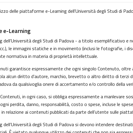
lizzo delle piattaforme e-Learning dell'Università degli Studi di Pado
me e-Learning
dell’Università degli Studi di Padova - a titolo esemplificativo e non
, le immagini statiche e in movimento (inclusi le fotografie, i disegni
nte normativa in materia di proprietà intellettuale.
tenuti garantisce espressamente che ogni singolo Contenuto, oltre 
iola alcun diritto d'autore, marchio, brevetto o altro diritto di ter
Padova da qualsivoglia onere di accertamento e/o controllo della verid
 i Contenuti, in ogni caso, si obbliga espressamente a manlevare s
gni perdita, danno, responsabilità, costo o spese, incluse le spese
in relazione ai contenuti pubblicati da parte dell’utente sulle piatt
g dell’Università degli Studi di Padova si devono intendere destina
ali. È vietato qualunque utilizzo dei contenuti che non sia espress