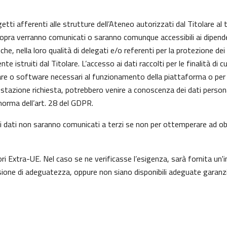
getti afferenti alle strutture dell’Ateneo autorizzati dal Titolare al 
 sopra verranno comunicati o saranno comunque accessibili ai dipenden
he, nella loro qualità di delegati e/o referenti per la protezione dei
istruiti dal Titolare. L’accesso ai dati raccolti per le finalità di 
re o software necessari al funzionamento della piattaforma o per l
prestazione richiesta, potrebbero venire a conoscenza dei dati perso
orma dell’art. 28 del GDPR.
a, i dati non saranno comunicati a terzi se non per ottemperare ad obb
ori Extra-UE. Nel caso se ne verificasse l’esigenza, sarà fornita un'i
one di adeguatezza, oppure non siano disponibili adeguate garanzie