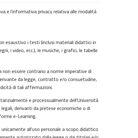
va e l'informativa privacy relativa alle modalità
 esaustivo i testi (inclusi materiali didattici in
, i video, ecc.), le musiche, i grafici, le tabelle
a non essere contrario a norme imperative di
zi derivante da legge, contratto e/o consuetudine,
icità di tali affermazioni.
ostanzialmente e processualmente dell’Università
 legali, derivanti da pretese economiche o di
aforme e-Learning.
ti unicamente all'uso personale a scopo didattico
amente autorizzato dalla legge o dai titolari e/o