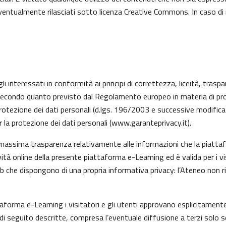
 eventualmente rilasciati sotto licenza Creative Commons. In caso di
li interessati in conformità ai principi di correttezza, liceità, trasp
ati, secondo quanto previsto dal Regolamento europeo in materia di 
rotezione dei dati personali (d.lgs. 196/2003 e successive modifica
 la protezione dei dati personali (
www.garanteprivacy.it
).
 massima trasparenza relativamente alle informazioni che la piattafo
vità online della presente piattaforma e-Learning ed è valida per i v
eb che dispongono di una propria informativa privacy: l’Ateneo non 
taforma e-Learning i visitatori e gli utenti approvano esplicitamen
tà di seguito descritte, compresa l’eventuale diffusione a terzi solo s