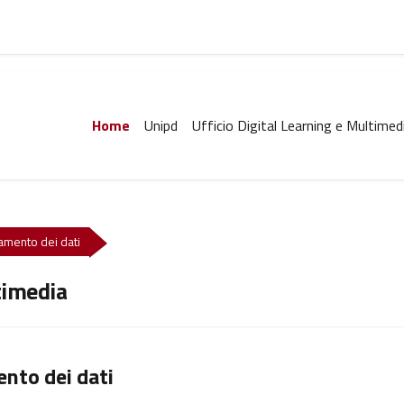
Home
Unipd
Ufficio Digital Learning e Multimed
ttamento dei dati
timedia
ento dei dati