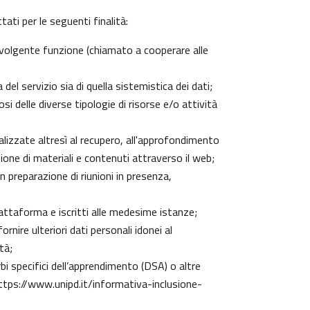
ati per le seguenti finalità:
 svolgente funzione (chiamato a cooperare alle
el servizio sia di quella sistemistica dei dati;
si delle diverse tipologie di risorse e/o attività
nalizzate altresì al recupero, all'approfondimento
one di materiali e contenuti attraverso il web;
n preparazione di riunioni in presenza,
piattaforma e iscritti alle medesime istanze;
rnire ulteriori dati personali idonei al
tà;
urbi specifici dell’apprendimento (DSA) o altre
ttps://www.unipd.it/informativa-inclusione-