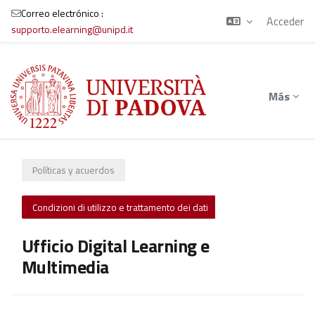
Correo electrónico :
Acceder
supporto.elearning@unipd.it
Salta al contenido principal
Más
Políticas y acuerdos
Condizioni di utilizzo e trattamento dei dati
Ufficio Digital Learning e
Multimedia