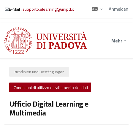
Anmelden
E-Mail :
supporto.elearning@unipd.it
Zum Hauptinhalt
Mehr
Richtlinien und Bestätigungen
Condizioni di utilizzo e trattamento dei dati
Ufficio Digital Learning e
Multimedia