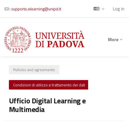
Log in
:
supporto.elearning@unipd.it
Skip to main content
More
Policies and agreements
Condizioni di utilizzo e trattamento dei dati
Ufficio Digital Learning e
Multimedia