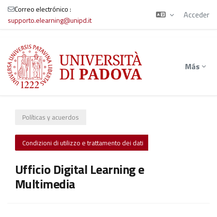
Correo electrónico :
Acceder
supporto.elearning@unipd.it
Salta al contenido principal
Más
Políticas y acuerdos
Condizioni di utilizzo e trattamento dei dati
Ufficio Digital Learning e
Multimedia