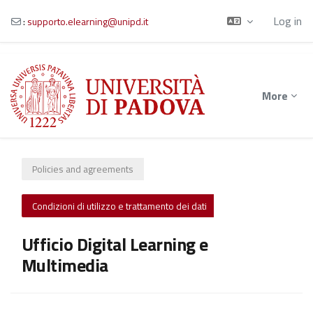
Log in
:
supporto.elearning@unipd.it
Skip to main content
More
Policies and agreements
Condizioni di utilizzo e trattamento dei dati
Ufficio Digital Learning e
Multimedia