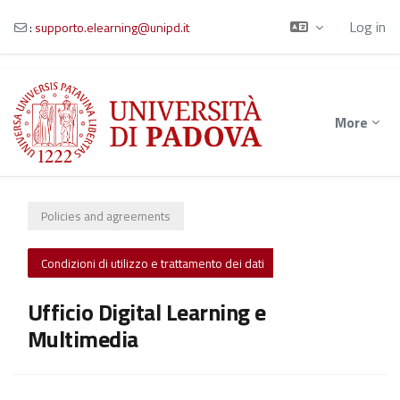
Log in
:
supporto.elearning@unipd.it
Skip to main content
More
Policies and agreements
Condizioni di utilizzo e trattamento dei dati
Ufficio Digital Learning e
Multimedia