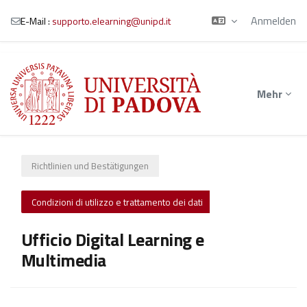
Anmelden
E-Mail :
supporto.elearning@unipd.it
Zum Hauptinhalt
Mehr
Richtlinien und Bestätigungen
Condizioni di utilizzo e trattamento dei dati
Ufficio Digital Learning e
Multimedia