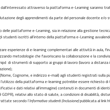
 dall’interessato attraverso la piattaforma e-Learning saranno tratt
 valutazione degli apprendimenti da parte del personale docente e/o
delle piattaforme e-Learning, sia in relazione alla gestione tecnica d
gli studenti iscritti all’interno della piattaforma e-Learning avvalendo
izzare esperienze di e-learning complementari alle attività in aula, fi
zzando metodologie che favoriscano la collaborazione e la condivisi
pd di strumenti di supporto ai gruppi di lavoro (lavoro a distanza i
azione);
i (Nome, Cognome, e indirizzo e-mail) agli studenti registrati sulla 
 l’utilizzo della piattaforma e-learning potrebbe essere richiesto di fo
ficativi e dati relativi all’immagine) contenuti in documenti di identi
 9 GDPR), relativi allo stato di salute, a condizioni di disabilità, dist
trattate secondo l’
Informativa studenti (Inclusione)
pubblicata al link
h