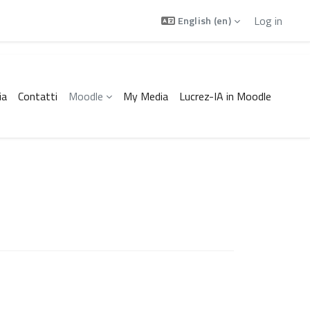
Log in
English ‎(en)‎
ia
Contatti
Moodle
My Media
Lucrez-IA in Moodle