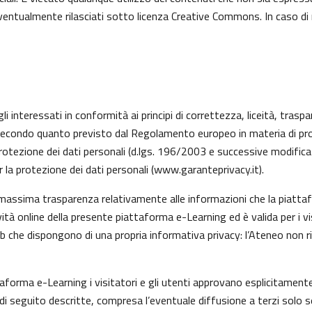
 eventualmente rilasciati sotto licenza Creative Commons. In caso di
li interessati in conformità ai principi di correttezza, liceità, trasp
ati, secondo quanto previsto dal Regolamento europeo in materia di 
rotezione dei dati personali (d.lgs. 196/2003 e successive modifica
 la protezione dei dati personali (
www.garanteprivacy.it
).
 massima trasparenza relativamente alle informazioni che la piattafo
vità online della presente piattaforma e-Learning ed è valida per i v
eb che dispongono di una propria informativa privacy: l’Ateneo non 
taforma e-Learning i visitatori e gli utenti approvano esplicitamen
tà di seguito descritte, compresa l’eventuale diffusione a terzi solo s