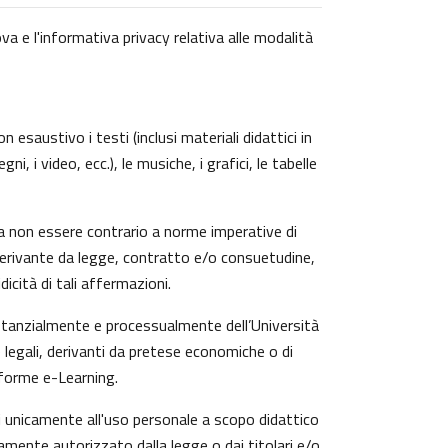
va e l'informativa privacy relativa alle modalità
 esaustivo i testi (inclusi materiali didattici in
, i video, ecc.), le musiche, i grafici, le tabelle
a non essere contrario a norme imperative di
zi derivante da legge, contratto e/o consuetudine,
icità di tali affermazioni.
ostanzialmente e processualmente dell’Università
 legali, derivanti da pretese economiche o di
aforme e-Learning.
ti unicamente all'uso personale a scopo didattico
amente autorizzato dalla legge o dai titolari e/o