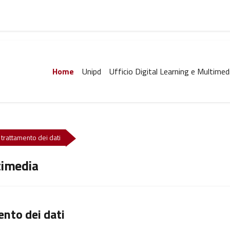
Home
Unipd
Ufficio Digital Learning e Multimed
e trattamento dei dati
timedia
ento dei dati