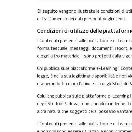
Di seguito vengono illustrate le condizioni di uti
di trattamento dei dati personali degli utenti.
Condizioni di utilizzo delle piattafor
I Contenuti presenti sulle piattaforme e-Learning 
forma testuale, messaggi, documenti, report, ecc.)
e ogni altro materiale - sono protetti dalla vige
Chi pubblica sulle piattaforme e-Learning i Con
legge, è nella sua legittima disponibilità e non v
esonerando fin d'ora l’Università degli Studi di 
Colui che pubblica sulle piattaforme e-Learning
degli Studi di Padova, mantenendola indenne da o
altra natura che soggetti terzi possano vantare 
I Contenuti presenti sulle piattaforme e-Learnin
e non possono essere utilizzati a scopi commerci