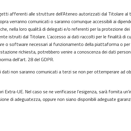
getti afferenti alle strutture dell’Ateneo autorizzati dal Titolare al 
 sopra verranno comunicati o saranno comunque accessibili ai dipenden
he, nella loro qualità di delegati e/o referenti per la protezione dei
istruiti dal Titolare. L’accesso ai dati raccolti per le finalità di 
re o software necessari al funzionamento della piattaforma o per l
prestazione richiesta, potrebbero venire a conoscenza dei dati perso
orma dell’art. 28 del GDPR.
a, i dati non saranno comunicati a terzi se non per ottemperare ad obb
ori Extra-UE. Nel caso se ne verificasse l’esigenza, sarà fornita un'i
one di adeguatezza, oppure non siano disponibili adeguate garanzie