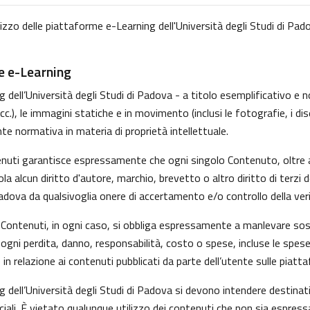
lizzo delle piattaforme e-Learning dell'Università degli Studi di Pado
me e-Learning
dell’Università degli Studi di Padova - a titolo esemplificativo e non
, le immagini statiche e in movimento (inclusi le fotografie, i disegni
nte normativa in materia di proprietà intellettuale.
tenuti garantisce espressamente che ogni singolo Contenuto, oltre 
iola alcun diritto d'autore, marchio, brevetto o altro diritto di ter
Padova da qualsivoglia onere di accertamento e/o controllo della verid
 i Contenuti, in ogni caso, si obbliga espressamente a manlevare s
gni perdita, danno, responsabilità, costo o spese, incluse le spese
in relazione ai contenuti pubblicati da parte dell’utente sulle piatt
g dell’Università degli Studi di Padova si devono intendere destina
ali. È vietato qualunque utilizzo dei contenuti che non sia espress