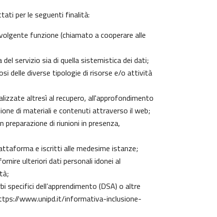
ati per le seguenti finalità:
 svolgente funzione (chiamato a cooperare alle
el servizio sia di quella sistemistica dei dati;
si delle diverse tipologie di risorse e/o attività
nalizzate altresì al recupero, all'approfondimento
one di materiali e contenuti attraverso il web;
n preparazione di riunioni in presenza,
piattaforma e iscritti alle medesime istanze;
rnire ulteriori dati personali idonei al
tà;
urbi specifici dell’apprendimento (DSA) o altre
ttps://www.unipd.it/informativa-inclusione-