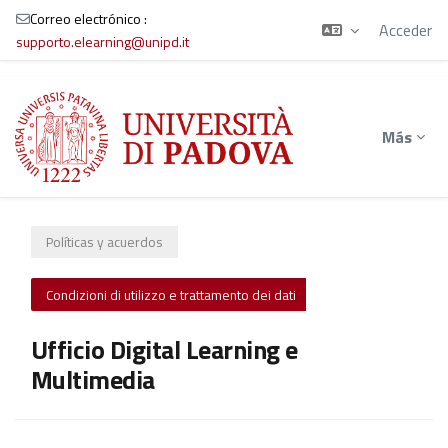
Correo electrónico :
Acceder
supporto.elearning@unipd.it
Salta al contenido principal
Más
Políticas y acuerdos
Condizioni di utilizzo e trattamento dei dati
Ufficio Digital Learning e
Multimedia