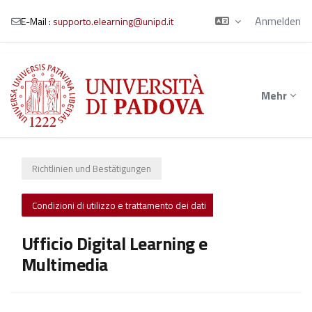
Anmelden
E-Mail :
supporto.elearning@unipd.it
Zum Hauptinhalt
Mehr
Richtlinien und Bestätigungen
Condizioni di utilizzo e trattamento dei dati
Ufficio Digital Learning e
Multimedia