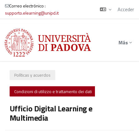
Correo electrónico :
Acceder
supporto.elearning@unipd.it
Salta al contenido principal
Más
Políticas y acuerdos
Condizioni di utilizzo e trattamento dei dati
Ufficio Digital Learning e
Multimedia