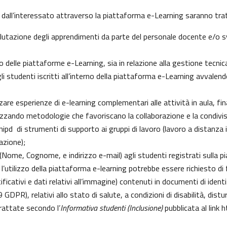
 dall’interessato attraverso la piattaforma e-Learning saranno tratt
 valutazione degli apprendimenti da parte del personale docente e/o
delle piattaforme e-Learning, sia in relazione alla gestione tecnica d
gli studenti iscritti all’interno della piattaforma e-Learning avvalendo
izzare esperienze di e-learning complementari alle attività in aula, fi
zzando metodologie che favoriscano la collaborazione e la condivisi
pd di strumenti di supporto ai gruppi di lavoro (lavoro a distanza i
azione);
i (Nome, Cognome, e indirizzo e-mail) agli studenti registrati sulla 
 l’utilizzo della piattaforma e-learning potrebbe essere richiesto di fo
ficativi e dati relativi all’immagine) contenuti in documenti di identi
 9 GDPR), relativi allo stato di salute, a condizioni di disabilità, dist
trattate secondo l’
Informativa studenti (Inclusione)
pubblicata al link
h