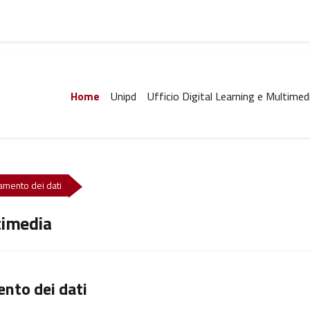
Home
Unipd
Ufficio Digital Learning e Multimed
ttamento dei dati
timedia
ento dei dati