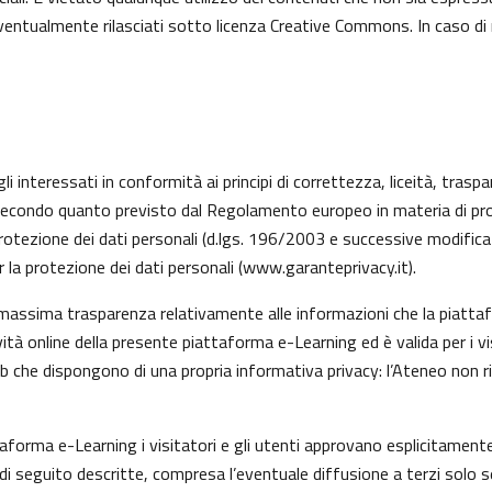
 eventualmente rilasciati sotto licenza Creative Commons. In caso di
li interessati in conformità ai principi di correttezza, liceità, trasp
ati, secondo quanto previsto dal Regolamento europeo in materia di 
rotezione dei dati personali (d.lgs. 196/2003 e successive modifica
 la protezione dei dati personali (
www.garanteprivacy.it
).
 massima trasparenza relativamente alle informazioni che la piattafo
vità online della presente piattaforma e-Learning ed è valida per i v
eb che dispongono di una propria informativa privacy: l’Ateneo non 
taforma e-Learning i visitatori e gli utenti approvano esplicitamen
tà di seguito descritte, compresa l’eventuale diffusione a terzi solo s