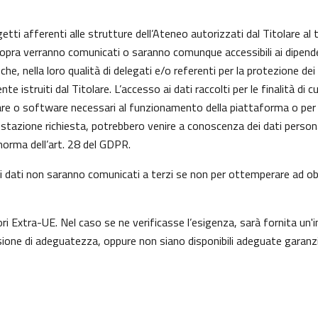
getti afferenti alle strutture dell’Ateneo autorizzati dal Titolare al 
 sopra verranno comunicati o saranno comunque accessibili ai dipenden
he, nella loro qualità di delegati e/o referenti per la protezione dei
istruiti dal Titolare. L’accesso ai dati raccolti per le finalità di 
re o software necessari al funzionamento della piattaforma o per l
prestazione richiesta, potrebbero venire a conoscenza dei dati perso
orma dell’art. 28 del GDPR.
a, i dati non saranno comunicati a terzi se non per ottemperare ad obb
ori Extra-UE. Nel caso se ne verificasse l’esigenza, sarà fornita un'i
one di adeguatezza, oppure non siano disponibili adeguate garanzie