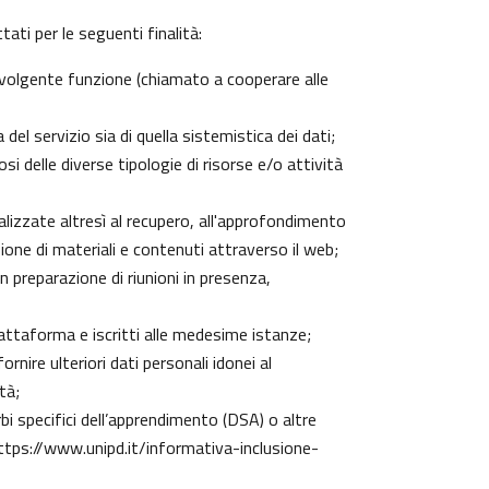
ati per le seguenti finalità:
 svolgente funzione (chiamato a cooperare alle
el servizio sia di quella sistemistica dei dati;
si delle diverse tipologie di risorse e/o attività
nalizzate altresì al recupero, all'approfondimento
one di materiali e contenuti attraverso il web;
n preparazione di riunioni in presenza,
piattaforma e iscritti alle medesime istanze;
rnire ulteriori dati personali idonei al
tà;
urbi specifici dell’apprendimento (DSA) o altre
ttps://www.unipd.it/informativa-inclusione-