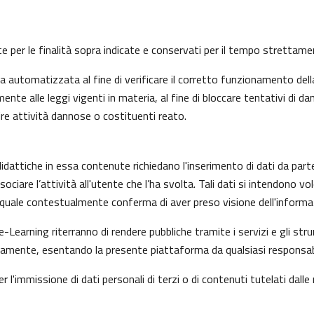
nte per le finalità sopra indicate e conservati per il tempo strettam
automatizzata al fine di verificare il corretto funzionamento della
nte alle leggi vigenti in materia, al fine di bloccare tentativi di
ire attività dannose o costituenti reato.
idattiche in essa contenute richiedano l'inserimento di dati da part
i associare l’attività all'utente che l’ha svolta. Tali dati si intendon
il quale contestualmente conferma di aver preso visione dell'informat
e-Learning riterranno di rendere pubbliche tramite i servizi e gli s
mente, esentando la presente piattaforma da qualsiasi responsabilit
r l'immissione di dati personali di terzi o di contenuti tutelati dalle