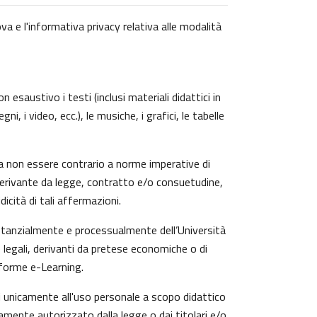
va e l'informativa privacy relativa alle modalità
 esaustivo i testi (inclusi materiali didattici in
, i video, ecc.), le musiche, i grafici, le tabelle
a non essere contrario a norme imperative di
zi derivante da legge, contratto e/o consuetudine,
icità di tali affermazioni.
ostanzialmente e processualmente dell’Università
 legali, derivanti da pretese economiche o di
aforme e-Learning.
ti unicamente all'uso personale a scopo didattico
amente autorizzato dalla legge o dai titolari e/o