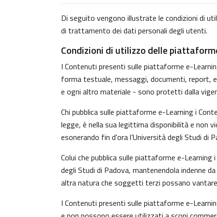
Di seguito vengono illustrate le condizioni di uti
di trattamento dei dati personali degli utenti.
Condizioni di utilizzo delle piattafor
I Contenuti presenti sulle piattaforme e-Learning 
forma testuale, messaggi, documenti, report, ecc.)
e ogni altro materiale - sono protetti dalla vige
Chi pubblica sulle piattaforme e-Learning i Con
legge, è nella sua legittima disponibilità e non v
esonerando fin d'ora l’Università degli Studi di 
Colui che pubblica sulle piattaforme e-Learning
degli Studi di Padova, mantenendola indenne da o
altra natura che soggetti terzi possano vantare 
I Contenuti presenti sulle piattaforme e-Learnin
e non possono essere utilizzati a scopi commerci