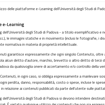
lizzo delle piattaforme e-Learning dell'Università degli Studi di Pado
me e-Learning
dell’Università degli Studi di Padova - a titolo esemplificativo e non
, le immagini statiche e in movimento (inclusi le fotografie, i disegni
nte normativa in materia di proprietà intellettuale.
tenuti garantisce espressamente che ogni singolo Contenuto, oltre 
iola alcun diritto d'autore, marchio, brevetto o altro diritto di ter
Padova da qualsivoglia onere di accertamento e/o controllo della verid
 i Contenuti, in ogni caso, si obbliga espressamente a manlevare s
gni perdita, danno, responsabilità, costo o spese, incluse le spese
in relazione ai contenuti pubblicati da parte dell’utente sulle piatt
g dell’Università degli Studi di Padova si devono intendere destina
ali. È vietato qualunque utilizzo dei contenuti che non sia espress