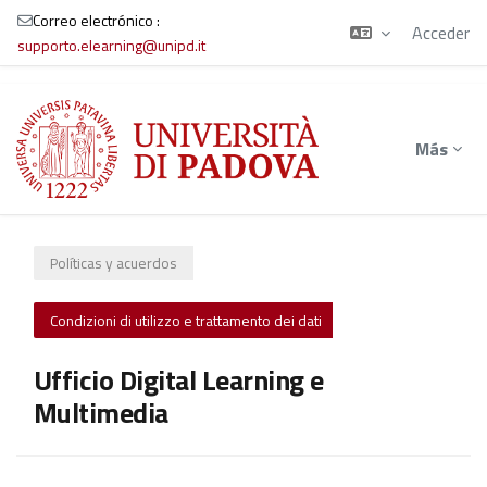
Correo electrónico :
Acceder
supporto.elearning@unipd.it
Salta al contenido principal
Más
Políticas y acuerdos
Condizioni di utilizzo e trattamento dei dati
Ufficio Digital Learning e
Multimedia