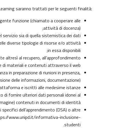
arning saranno trattati per le seguenti finalità:
olgente funzione (chiamato a cooperare alle
attività di docenza);
ervizio sia di quella sistemistica dei dati;
lle diverse tipologie di risorse e/o attività
in essa disponibili;
zate altresì al recupero, all'approfondimento
di materiali e contenuti attraverso il web;
nza in preparazione di riunioni in presenza,
isione delle informazioni, documentazione);
iattaforma e iscritti alle medesime istanze;
di fornire ulteriori dati personali idonei al
immagine) contenuti in documenti di identità;
rbi specifici dell’apprendimento (DSA) o altre
ps://www.unipd.it/informativa-inclusione-
.
studenti