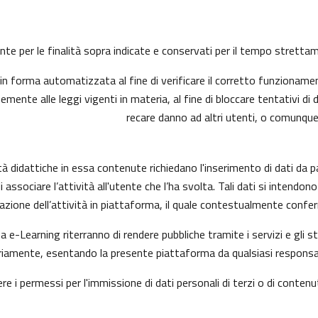
mente per le finalità sopra indicate e conservati per il tempo strett
n forma automatizzata al fine di verificare il corretto funzionamen
mente alle leggi vigenti in materia, al fine di bloccare tentativi 
recare danno ad altri utenti, o comunque
à didattiche in essa contenute richiedano l'inserimento di dati da p
ni di associare l’attività all'utente che l’ha svolta. Tali dati si inte
uazione dell’attività in piattaforma, il quale contestualmente confer
a e-Learning riterranno di rendere pubbliche tramite i servizi e gli
amente, esentando la presente piattaforma da qualsiasi responsabili
ere i permessi per l'immissione di dati personali di terzi o di contenu