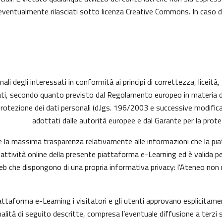
ti eventualmente rilasciati sotto licenza Creative Commons. In caso 
ali degli interessati in conformità ai principi di correttezza, liceità
ressati, secondo quanto previsto dal Regolamento europeo in materia
protezione dei dati personali (d.lgs. 196/2003 e successive modific
adottati dalle autorità europee e dal Garante per la protez
e la massima trasparenza relativamente alle informazioni che la piat
 attività online della presente piattaforma e-Learning ed è valida pe
web che dispongono di una propria informativa privacy: l’Ateneo non
iattaforma e-Learning i visitatori e gli utenti approvano esplicita
finalità di seguito descritte, compresa l’eventuale diffusione a terzi 