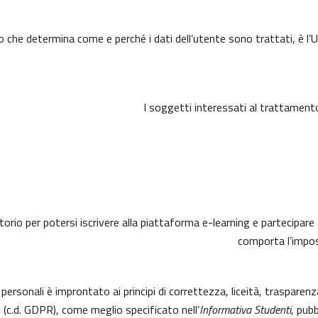
o che determina come e perché i dati dell’utente sono trattati, è l’U
I soggetti interessati al trattament
torio per potersi iscrivere alla piattaforma e-learning e partecipare 
comporta l’imposs
 personali è improntato ai principi di correttezza, liceità, trasparen
.d. GDPR), come meglio specificato nell’
Informativa Studenti
, pubb