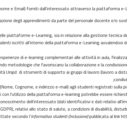
ome e Email) forniti dall’interessato attraverso la piattaforma e-Le
lutazione degli apprendimenti da parte del personale docente e/o sv
e piattaforme e-Learning, sia in relazione alla gestione tecnica del s
tudenti iscritti all’interno della piattaforma e-Learning avvalendosi de
e esperienze di e-learning complementari alle attività in aula, finaliz
do metodologie che favoriscano la collaborazione e la condivisione 
à Unipd di strumenti di supporto ai gruppi di lavoro (lavoro a dista
condiv
i (Nome, Cognome, e indirizzo e-mail) agli studenti registrati sulla p
i con l’utilizzo della piattaforma e-learning potrebbe essere richiesto 
conoscimento dell’interessato (dati identificativi e dati relativi all’
9 GDPR), relativi allo stato di salute, a condizioni di disabilità, distu
attate secondo l’
Informativa studenti (Inclusione)
pubblicata al link
htt