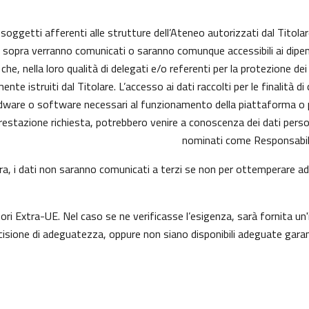
i soggetti afferenti alle strutture dell’Ateneo autorizzati dal Titolar
ui sopra verranno comunicati o saranno comunque accessibili ai dipend
he, nella loro qualità di delegati e/o referenti per la protezione dei
e istruiti dal Titolare. L’accesso ai dati raccolti per le finalità d
dware o software necessari al funzionamento della piattaforma o pe
a prestazione richiesta, potrebbero venire a conoscenza dei dati per
nominati come Responsabili
opra, i dati non saranno comunicati a terzi se non per ottemperare ad 
tori Extra-UE. Nel caso se ne verificasse l’esigenza, sarà fornita un'
sione di adeguatezza, oppure non siano disponibili adeguate garanz