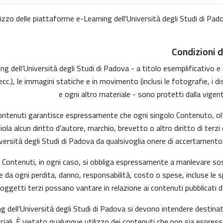
lizzo delle piattaforme e-Learning dell'Università degli Studi di Pado
Condizioni d
 dell’Università degli Studi di Padova - a titolo esemplificativo e no
, le immagini statiche e in movimento (inclusi le fotografie, i disegni
e ogni altro materiale - sono protetti dalla vigent
 Contenuti garantisce espressamente che ogni singolo Contenuto, ol
viola alcun diritto d'autore, marchio, brevetto o altro diritto di te
versità degli Studi di Padova da qualsivoglia onere di accertamento e/
 i Contenuti, in ogni caso, si obbliga espressamente a manlevare s
da ogni perdita, danno, responsabilità, costo o spese, incluse le s
soggetti terzi possano vantare in relazione ai contenuti pubblicati d
g dell’Università degli Studi di Padova si devono intendere destina
ali. È vietato qualunque utilizzo dei contenuti che non sia espress