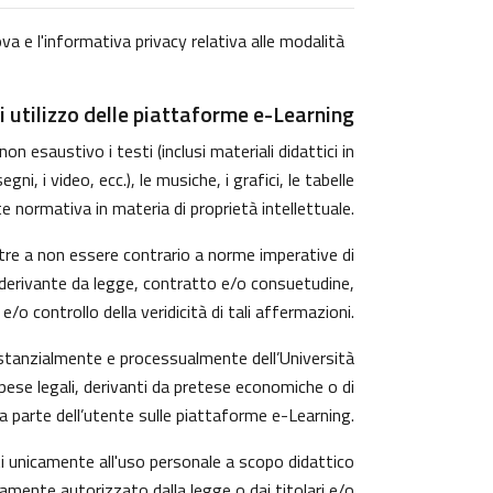
va e l'informativa privacy relativa alle modalità
i utilizzo delle piattaforme e-Learning
n esaustivo i testi (inclusi materiali didattici in
, i video, ecc.), le musiche, i grafici, le tabelle
e normativa in materia di proprietà intellettuale.
tre a non essere contrario a norme imperative di
rzi derivante da legge, contratto e/o consuetudine,
o controllo della veridicità di tali affermazioni.
ostanzialmente e processualmente dell’Università
pese legali, derivanti da pretese economiche o di
a parte dell’utente sulle piattaforme e-Learning.
ti unicamente all'uso personale a scopo didattico
amente autorizzato dalla legge o dai titolari e/o