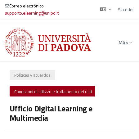
Correo electrónico :
Acceder
supporto.elearning@unipd.it
Salta al contenido principal
Más
Políticas y acuerdos
Condizioni di utilizzo e trattamento dei dati
Ufficio Digital Learning e
Multimedia