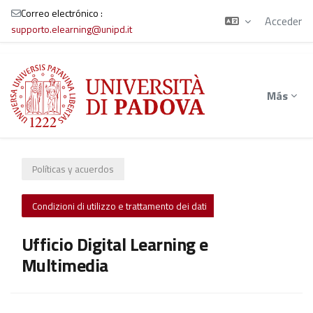
Correo electrónico :
Acceder
supporto.elearning@unipd.it
Salta al contenido principal
Más
Políticas y acuerdos
Condizioni di utilizzo e trattamento dei dati
Ufficio Digital Learning e
Multimedia