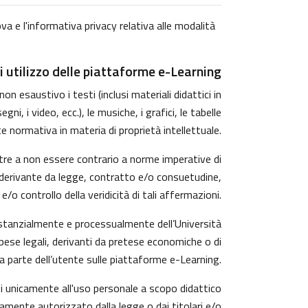
va e l'informativa privacy relativa alle modalità
i utilizzo delle piattaforme e-Learning
n esaustivo i testi (inclusi materiali didattici in
, i video, ecc.), le musiche, i grafici, le tabelle
e normativa in materia di proprietà intellettuale.
tre a non essere contrario a norme imperative di
rzi derivante da legge, contratto e/o consuetudine,
o controllo della veridicità di tali affermazioni.
ostanzialmente e processualmente dell’Università
pese legali, derivanti da pretese economiche o di
a parte dell’utente sulle piattaforme e-Learning.
ti unicamente all'uso personale a scopo didattico
amente autorizzato dalla legge o dai titolari e/o