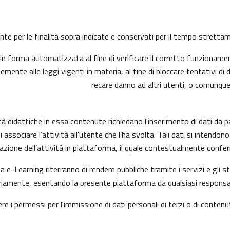
mente per le finalità sopra indicate e conservati per il tempo strett
n forma automatizzata al fine di verificare il corretto funzionamen
mente alle leggi vigenti in materia, al fine di bloccare tentativi 
recare danno ad altri utenti, o comunque
à didattiche in essa contenute richiedano l'inserimento di dati da p
ni di associare l’attività all'utente che l’ha svolta. Tali dati si inte
uazione dell’attività in piattaforma, il quale contestualmente confer
a e-Learning riterranno di rendere pubbliche tramite i servizi e gli
amente, esentando la presente piattaforma da qualsiasi responsabili
ere i permessi per l'immissione di dati personali di terzi o di contenu