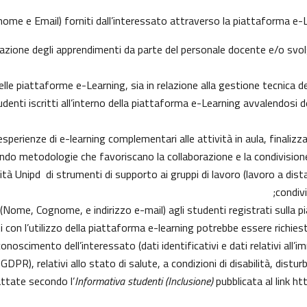
ome e Email) forniti dall’interessato attraverso la piattaforma e-Le
lutazione degli apprendimenti da parte del personale docente e/o sv
e piattaforme e-Learning, sia in relazione alla gestione tecnica del s
tudenti iscritti all’interno della piattaforma e-Learning avvalendosi de
e esperienze di e-learning complementari alle attività in aula, finaliz
do metodologie che favoriscano la collaborazione e la condivisione 
à Unipd di strumenti di supporto ai gruppi di lavoro (lavoro a dista
condiv
i (Nome, Cognome, e indirizzo e-mail) agli studenti registrati sulla p
i con l’utilizzo della piattaforma e-learning potrebbe essere richiesto 
conoscimento dell’interessato (dati identificativi e dati relativi all’
9 GDPR), relativi allo stato di salute, a condizioni di disabilità, distu
attate secondo l’
Informativa studenti (Inclusione)
pubblicata al link
htt