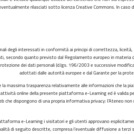
ti eventualmente rilasciati sotto licenza Creative Commons. In caso 
ali degli interessati in conformità ai principi di correttezza, liceità
ressati, secondo quanto previsto dal Regolamento europeo in materia
protezione dei dati personali (d.lgs. 196/2003 e successive modific
adottati dalle autorità europee e dal Garante per la protez
e la massima trasparenza relativamente alle informazioni che la piat
 attività online della presente piattaforma e-Learning ed è valida pe
web che dispongono di una propria informativa privacy: l’Ateneo non
iattaforma e-Learning i visitatori e gli utenti approvano esplicita
finalità di seguito descritte, compresa l’eventuale diffusione a terzi 