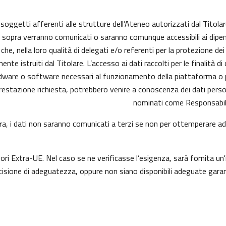
i soggetti afferenti alle strutture dell’Ateneo autorizzati dal Titolar
ui sopra verranno comunicati o saranno comunque accessibili ai dipend
he, nella loro qualità di delegati e/o referenti per la protezione dei
e istruiti dal Titolare. L’accesso ai dati raccolti per le finalità d
dware o software necessari al funzionamento della piattaforma o pe
a prestazione richiesta, potrebbero venire a conoscenza dei dati per
nominati come Responsabili
opra, i dati non saranno comunicati a terzi se non per ottemperare ad 
tori Extra-UE. Nel caso se ne verificasse l’esigenza, sarà fornita un'
sione di adeguatezza, oppure non siano disponibili adeguate garanz