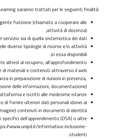
arning saranno trattati per le seguenti finalità:
olgente funzione (chiamato a cooperare alle
attività di docenza);
ervizio sia di quella sistemistica dei dati;
lle diverse tipologie di risorse e/o attività
in essa disponibili;
zate altresì al recupero, all'approfondimento
di materiali e contenuti attraverso il web;
nza in preparazione di riunioni in presenza,
isione delle informazioni, documentazione);
iattaforma e iscritti alle medesime istanze;
di fornire ulteriori dati personali idonei al
immagine) contenuti in documenti di identità;
rbi specifici dell’apprendimento (DSA) o altre
ps://www.unipd.it/informativa-inclusione-
.
studenti