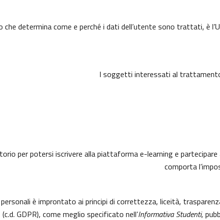
o che determina come e perché i dati dell’utente sono trattati, è l’U
I soggetti interessati al trattament
torio per potersi iscrivere alla piattaforma e-learning e partecipare 
comporta l’imposs
 personali è improntato ai principi di correttezza, liceità, trasparen
.d. GDPR), come meglio specificato nell’
Informativa Studenti
, pubb