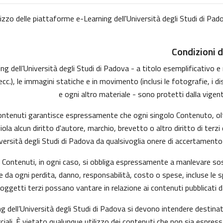
lizzo delle piattaforme e-Learning dell'Università degli Studi di Pado
Condizioni d
 dell’Università degli Studi di Padova - a titolo esemplificativo e no
, le immagini statiche e in movimento (inclusi le fotografie, i disegni
e ogni altro materiale - sono protetti dalla vigent
 Contenuti garantisce espressamente che ogni singolo Contenuto, ol
viola alcun diritto d'autore, marchio, brevetto o altro diritto di te
versità degli Studi di Padova da qualsivoglia onere di accertamento e/
 i Contenuti, in ogni caso, si obbliga espressamente a manlevare s
da ogni perdita, danno, responsabilità, costo o spese, incluse le s
soggetti terzi possano vantare in relazione ai contenuti pubblicati d
g dell’Università degli Studi di Padova si devono intendere destina
ali. È vietato qualunque utilizzo dei contenuti che non sia espress