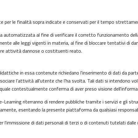
nte per le finalità sopra indicate e conservati per il tempo strettam
automatizzata al fine di verificare il corretto funzionamento della
nte alle leggi vigenti in materia, al fine di bloccare tentativi di
ire attività dannose o costituenti reato.
idattiche in essa contenute richiedano l'inserimento di dati da part
i associare l’attività all'utente che l’ha svolta. Tali dati si intendon
il quale contestualmente conferma di aver preso visione dell'informat
e-Learning riterranno di rendere pubbliche tramite i servizi e gli s
mente, esentando la presente piattaforma da qualsiasi responsabilit
r l'immissione di dati personali di terzi o di contenuti tutelati dalle