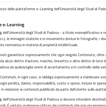
lizzo delle piattaforme e-Learning dell'Università degli Studi di Pado
me e-Learning
dell’Università degli Studi di Padova - a titolo esemplificativo e non
, le immagini statiche e in movimento (inclusi le fotografie, i disegni
nte normativa in materia di proprietà intellettuale.
tenuti garantisce espressamente che ogni singolo Contenuto, oltre 
iola alcun diritto d'autore, marchio, brevetto o altro diritto di ter
Padova da qualsivoglia onere di accertamento e/o controllo della verid
 i Contenuti, in ogni caso, si obbliga espressamente a manlevare s
gni perdita, danno, responsabilità, costo o spese, incluse le spese
in relazione ai contenuti pubblicati da parte dell’utente sulle piatt
g dell’Università degli Studi di Padova si devono intendere destina
ali. È vietato qualunque utilizzo dei contenuti che non sia espress