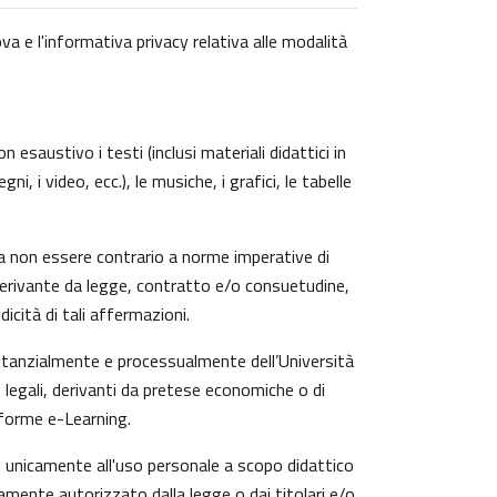
va e l'informativa privacy relativa alle modalità
 esaustivo i testi (inclusi materiali didattici in
, i video, ecc.), le musiche, i grafici, le tabelle
a non essere contrario a norme imperative di
zi derivante da legge, contratto e/o consuetudine,
icità di tali affermazioni.
ostanzialmente e processualmente dell’Università
 legali, derivanti da pretese economiche o di
aforme e-Learning.
ti unicamente all'uso personale a scopo didattico
amente autorizzato dalla legge o dai titolari e/o