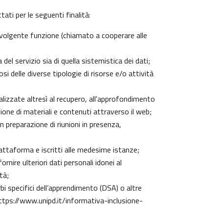
ati per le seguenti finalità:
 svolgente funzione (chiamato a cooperare alle
el servizio sia di quella sistemistica dei dati;
si delle diverse tipologie di risorse e/o attività
nalizzate altresì al recupero, all'approfondimento
one di materiali e contenuti attraverso il web;
n preparazione di riunioni in presenza,
piattaforma e iscritti alle medesime istanze;
rnire ulteriori dati personali idonei al
tà;
urbi specifici dell’apprendimento (DSA) o altre
ttps://www.unipd.it/informativa-inclusione-