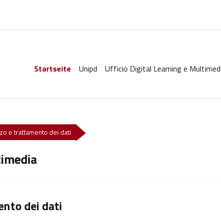
Startseite
Unipd
Ufficio Digital Learning e Multimed
zzo e trattamento dei dati
timedia
ento dei dati