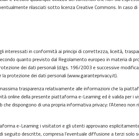
 eventualmente rilasciati sotto licenza Creative Commons. In caso di
li interessati in conformità ai principi di correttezza, liceità, trasp
ati, secondo quanto previsto dal Regolamento europeo in materia di 
rotezione dei dati personali (d.lgs. 196/2003 e successive modifica
 la protezione dei dati personali (
www.garanteprivacy.it
).
 massima trasparenza relativamente alle informazioni che la piattafo
vità online della presente piattaforma e-Learning ed è valida per i v
eb che dispongono di una propria informativa privacy: l’Ateneo non 
taforma e-Learning i visitatori e gli utenti approvano esplicitamen
tà di seguito descritte, compresa l’eventuale diffusione a terzi solo s