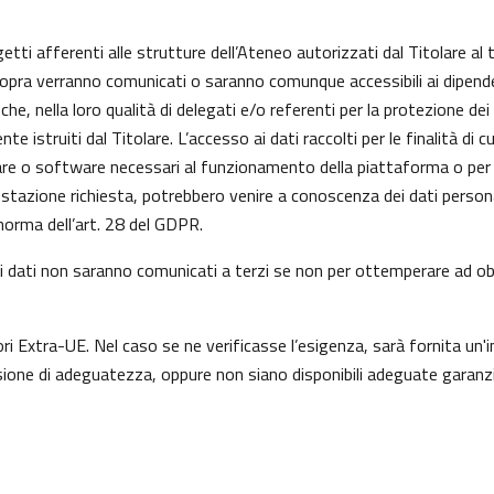
getti afferenti alle strutture dell’Ateneo autorizzati dal Titolare al 
 sopra verranno comunicati o saranno comunque accessibili ai dipenden
he, nella loro qualità di delegati e/o referenti per la protezione dei
istruiti dal Titolare. L’accesso ai dati raccolti per le finalità di 
re o software necessari al funzionamento della piattaforma o per l
prestazione richiesta, potrebbero venire a conoscenza dei dati perso
orma dell’art. 28 del GDPR.
a, i dati non saranno comunicati a terzi se non per ottemperare ad obb
ori Extra-UE. Nel caso se ne verificasse l’esigenza, sarà fornita un'i
one di adeguatezza, oppure non siano disponibili adeguate garanzie