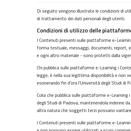
Di seguito vengono illustrate le condizioni di uti
di trattamento dei dati personali degli utenti.
Condizioni di utilizzo delle piattafor
I Contenuti presenti sulle piattaforme e-Learning 
forma testuale, messaggi, documenti, report, ecc.)
e ogni altro materiale - sono protetti dalla vige
Chi pubblica sulle piattaforme e-Learning i Con
legge, è nella sua legittima disponibilità e non v
esonerando fin d'ora l’Università degli Studi di 
Colui che pubblica sulle piattaforme e-Learning
degli Studi di Padova, mantenendola indenne da o
altra natura che soggetti terzi possano vantare 
I Contenuti presenti sulle piattaforme e-Learnin
e non possono essere utilizzati a scopi commerci