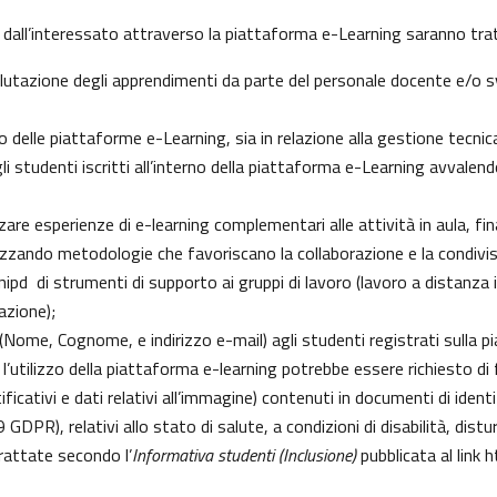
 dall’interessato attraverso la piattaforma e-Learning saranno tratt
 valutazione degli apprendimenti da parte del personale docente e/o
delle piattaforme e-Learning, sia in relazione alla gestione tecnica d
gli studenti iscritti all’interno della piattaforma e-Learning avvalendo
izzare esperienze di e-learning complementari alle attività in aula, fi
zzando metodologie che favoriscano la collaborazione e la condivisi
pd di strumenti di supporto ai gruppi di lavoro (lavoro a distanza i
azione);
i (Nome, Cognome, e indirizzo e-mail) agli studenti registrati sulla 
 l’utilizzo della piattaforma e-learning potrebbe essere richiesto di fo
ficativi e dati relativi all’immagine) contenuti in documenti di identi
 9 GDPR), relativi allo stato di salute, a condizioni di disabilità, dist
trattate secondo l’
Informativa studenti (Inclusione)
pubblicata al link
h