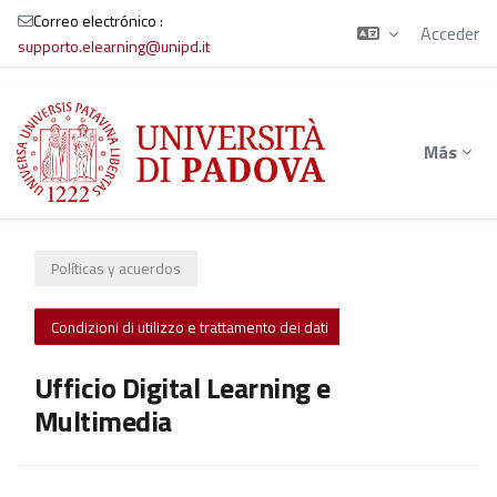
Correo electrónico :
Acceder
supporto.elearning@unipd.it
Salta al contenido principal
Más
Políticas y acuerdos
Condizioni di utilizzo e trattamento dei dati
Ufficio Digital Learning e
Multimedia