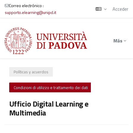
Correo electrónico :
Acceder
supporto.elearning@unipd.it
Salta al contenido principal
Más
Políticas y acuerdos
Condizioni di utilizzo e trattamento dei dati
Ufficio Digital Learning e
Multimedia