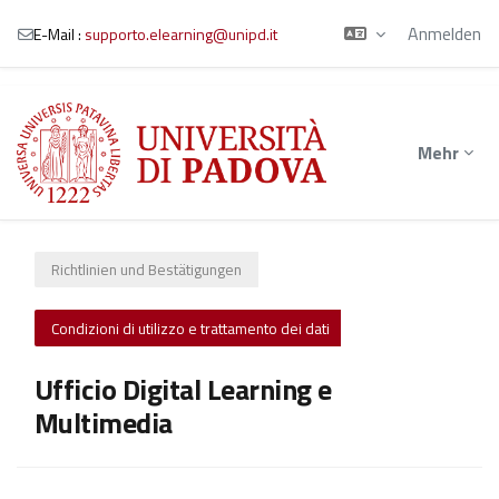
Anmelden
E-Mail :
supporto.elearning@unipd.it
Zum Hauptinhalt
Mehr
Richtlinien und Bestätigungen
Condizioni di utilizzo e trattamento dei dati
Ufficio Digital Learning e
Multimedia