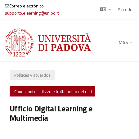
Correo electrónico :
Acceder
supporto.elearning@unipd.it
Salta al contenido principal
Más
Políticas y acuerdos
Condizioni di utilizzo e trattamento dei dati
Ufficio Digital Learning e
Multimedia