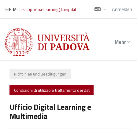
Anmelden
E-Mail :
supporto.elearning@unipd.it
Zum Hauptinhalt
Mehr
Richtlinien und Bestätigungen
Condizioni di utilizzo e trattamento dei dati
Ufficio Digital Learning e
Multimedia