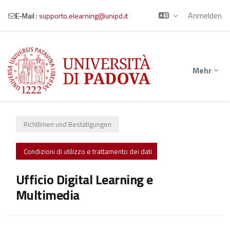
Anmelden
E-Mail :
supporto.elearning@unipd.it
Zum Hauptinhalt
Mehr
Richtlinien und Bestätigungen
Condizioni di utilizzo e trattamento dei dati
Ufficio Digital Learning e
Multimedia