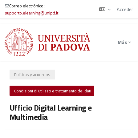
Correo electrónico :
Acceder
supporto.elearning@unipd.it
Salta al contenido principal
Más
Políticas y acuerdos
Condizioni di utilizzo e trattamento dei dati
Ufficio Digital Learning e
Multimedia