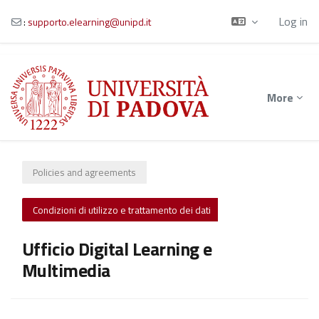
Log in
:
supporto.elearning@unipd.it
Skip to main content
More
Policies and agreements
Condizioni di utilizzo e trattamento dei dati
Ufficio Digital Learning e
Multimedia