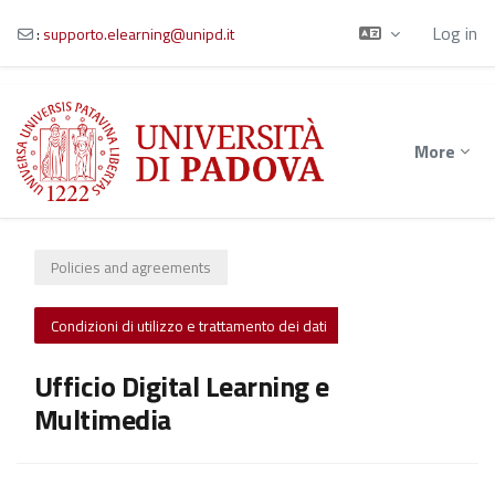
Log in
:
supporto.elearning@unipd.it
Skip to main content
More
Policies and agreements
Condizioni di utilizzo e trattamento dei dati
Ufficio Digital Learning e
Multimedia