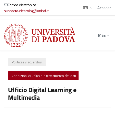
Correo electrónico :
Acceder
supporto.elearning@unipd.it
Salta al contenido principal
Más
Políticas y acuerdos
Condizioni di utilizzo e trattamento dei dati
Ufficio Digital Learning e
Multimedia