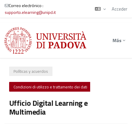
Correo electrónico :
Acceder
supporto.elearning@unipd.it
Salta al contenido principal
Más
Políticas y acuerdos
Condizioni di utilizzo e trattamento dei dati
Ufficio Digital Learning e
Multimedia