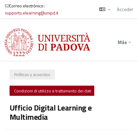
Correo electrónico :
Acceder
supporto.elearning@unipd.it
Salta al contenido principal
Más
Políticas y acuerdos
Condizioni di utilizzo e trattamento dei dati
Ufficio Digital Learning e
Multimedia