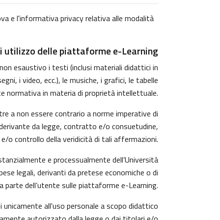
va e l'informativa privacy relativa alle modalità
i utilizzo delle piattaforme e-Learning
n esaustivo i testi (inclusi materiali didattici in
, i video, ecc.), le musiche, i grafici, le tabelle
e normativa in materia di proprietà intellettuale.
tre a non essere contrario a norme imperative di
rzi derivante da legge, contratto e/o consuetudine,
o controllo della veridicità di tali affermazioni.
ostanzialmente e processualmente dell’Università
pese legali, derivanti da pretese economiche o di
a parte dell’utente sulle piattaforme e-Learning.
ti unicamente all'uso personale a scopo didattico
amente autorizzato dalla legge o dai titolari e/o