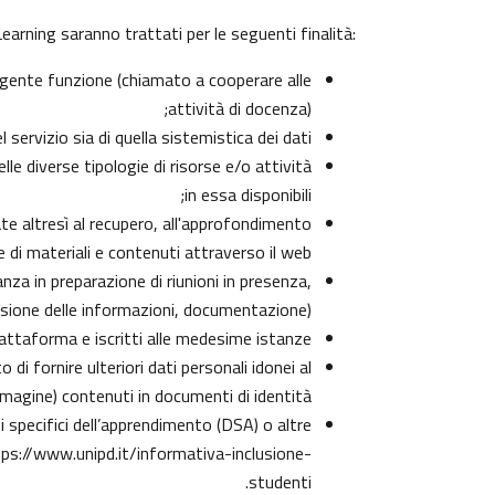
arning saranno trattati per le seguenti finalità:
olgente funzione (chiamato a cooperare alle
attività di docenza);
ervizio sia di quella sistemistica dei dati;
lle diverse tipologie di risorse e/o attività
in essa disponibili;
zate altresì al recupero, all'approfondimento
di materiali e contenuti attraverso il web;
nza in preparazione di riunioni in presenza,
isione delle informazioni, documentazione);
iattaforma e iscritti alle medesime istanze;
di fornire ulteriori dati personali idonei al
immagine) contenuti in documenti di identità;
rbi specifici dell’apprendimento (DSA) o altre
ps://www.unipd.it/informativa-inclusione-
.
studenti