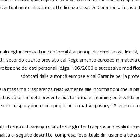
ti eventualmente rilasciati sotto licenza Creative Commons. In caso 
ali degli interessati in conformità ai principi di correttezza, liceità
ressati, secondo quanto previsto dal Regolamento europeo in materia
protezione dei dati personali (d.lgs. 196/2003 e successive modific
adottati dalle autorità europee e dal Garante per la protez
e la massima trasparenza relativamente alle informazioni che la piat
 attività online della presente piattaforma e-Learning ed è valida pe
web che dispongono di una propria informativa privacy: l’Ateneo non
iattaforma e-Learning i visitatori e gli utenti approvano esplicita
finalità di seguito descritte, compresa l’eventuale diffusione a terzi 