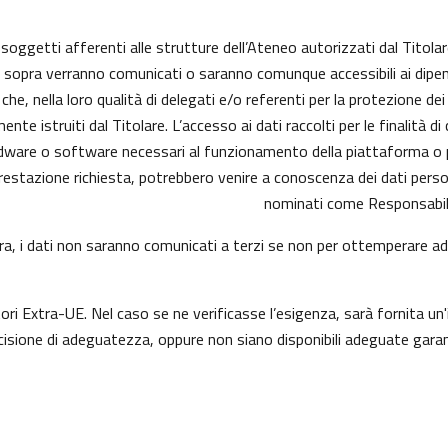
i soggetti afferenti alle strutture dell’Ateneo autorizzati dal Titolar
ui sopra verranno comunicati o saranno comunque accessibili ai dipend
he, nella loro qualità di delegati e/o referenti per la protezione dei
e istruiti dal Titolare. L’accesso ai dati raccolti per le finalità d
dware o software necessari al funzionamento della piattaforma o pe
a prestazione richiesta, potrebbero venire a conoscenza dei dati per
nominati come Responsabili
opra, i dati non saranno comunicati a terzi se non per ottemperare ad 
tori Extra-UE. Nel caso se ne verificasse l’esigenza, sarà fornita un'
sione di adeguatezza, oppure non siano disponibili adeguate garanz