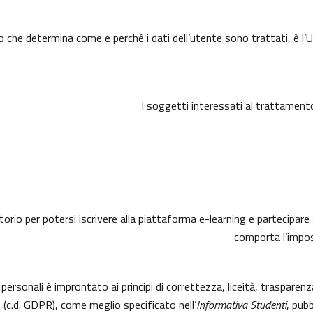
o che determina come e perché i dati dell’utente sono trattati, è l’U
I soggetti interessati al trattament
torio per potersi iscrivere alla piattaforma e-learning e partecipare 
comporta l’imposs
 personali è improntato ai principi di correttezza, liceità, trasparen
.d. GDPR), come meglio specificato nell’
Informativa Studenti
, pubb