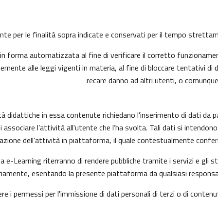
mente per le finalità sopra indicate e conservati per il tempo strett
n forma automatizzata al fine di verificare il corretto funzionamen
mente alle leggi vigenti in materia, al fine di bloccare tentativi 
recare danno ad altri utenti, o comunque
à didattiche in essa contenute richiedano l'inserimento di dati da p
ni di associare l’attività all'utente che l’ha svolta. Tali dati si inte
uazione dell’attività in piattaforma, il quale contestualmente confer
a e-Learning riterranno di rendere pubbliche tramite i servizi e gli
amente, esentando la presente piattaforma da qualsiasi responsabili
ere i permessi per l'immissione di dati personali di terzi o di contenu