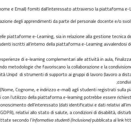
ome e Email) forniti dall’interessato attraverso la piattaforma e-Le
lutazione degli apprendimenti da parte del personale docente e/o sv
e piattaforme e-Learning, sia in relazione alla gestione tecnica del s
tudenti iscritti all’interno della piattaforma e-Learning avvalendosi de
e esperienze di e-learning complementari alle attività in aula, finaliz
do metodologie che favoriscano la collaborazione e la condivisione 
à Unipd di strumenti di supporto ai gruppi di lavoro (lavoro a dista
condiv
i (Nome, Cognome, e indirizzo e-mail) agli studenti registrati sulla p
i con l’utilizzo della piattaforma e-learning potrebbe essere richiesto 
conoscimento dell’interessato (dati identificativi e dati relativi all’
9 GDPR), relativi allo stato di salute, a condizioni di disabilità, distu
attate secondo l’
Informativa studenti (Inclusione)
pubblicata al link
htt