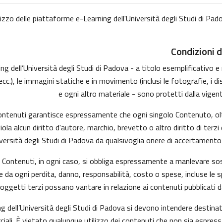
lizzo delle piattaforme e-Learning dell'Università degli Studi di Pado
Condizioni d
 dell’Università degli Studi di Padova - a titolo esemplificativo e no
, le immagini statiche e in movimento (inclusi le fotografie, i disegni
e ogni altro materiale - sono protetti dalla vigent
 Contenuti garantisce espressamente che ogni singolo Contenuto, ol
viola alcun diritto d'autore, marchio, brevetto o altro diritto di te
versità degli Studi di Padova da qualsivoglia onere di accertamento e/
 i Contenuti, in ogni caso, si obbliga espressamente a manlevare s
da ogni perdita, danno, responsabilità, costo o spese, incluse le s
soggetti terzi possano vantare in relazione ai contenuti pubblicati d
g dell’Università degli Studi di Padova si devono intendere destina
ali. È vietato qualunque utilizzo dei contenuti che non sia espress