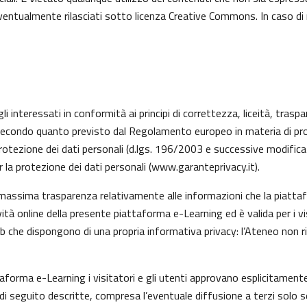
 eventualmente rilasciati sotto licenza Creative Commons. In caso di
li interessati in conformità ai principi di correttezza, liceità, trasp
ati, secondo quanto previsto dal Regolamento europeo in materia di 
rotezione dei dati personali (d.lgs. 196/2003 e successive modifica
 la protezione dei dati personali (
www.garanteprivacy.it
).
 massima trasparenza relativamente alle informazioni che la piattafo
vità online della presente piattaforma e-Learning ed è valida per i v
eb che dispongono di una propria informativa privacy: l’Ateneo non 
taforma e-Learning i visitatori e gli utenti approvano esplicitamen
tà di seguito descritte, compresa l’eventuale diffusione a terzi solo s