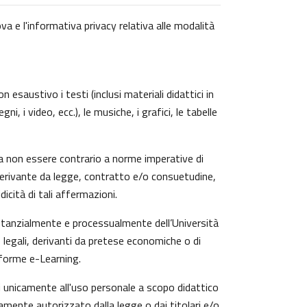
va e l'informativa privacy relativa alle modalità
 esaustivo i testi (inclusi materiali didattici in
, i video, ecc.), le musiche, i grafici, le tabelle
a non essere contrario a norme imperative di
zi derivante da legge, contratto e/o consuetudine,
icità di tali affermazioni.
ostanzialmente e processualmente dell’Università
 legali, derivanti da pretese economiche o di
aforme e-Learning.
ti unicamente all'uso personale a scopo didattico
amente autorizzato dalla legge o dai titolari e/o