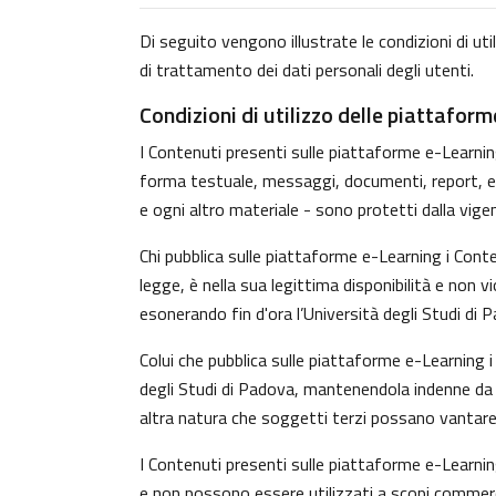
Di seguito vengono illustrate le condizioni di uti
di trattamento dei dati personali degli utenti.
Condizioni di utilizzo delle piattafor
I Contenuti presenti sulle piattaforme e-Learning 
forma testuale, messaggi, documenti, report, ecc.)
e ogni altro materiale - sono protetti dalla vige
Chi pubblica sulle piattaforme e-Learning i Con
legge, è nella sua legittima disponibilità e non v
esonerando fin d'ora l’Università degli Studi di 
Colui che pubblica sulle piattaforme e-Learning
degli Studi di Padova, mantenendola indenne da o
altra natura che soggetti terzi possano vantare 
I Contenuti presenti sulle piattaforme e-Learnin
e non possono essere utilizzati a scopi commerci