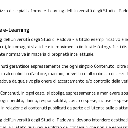
lizzo delle piattaforme e-Learning dell'Università degli Studi di Pado
me e-Learning
dell’Università degli Studi di Padova - a titolo esemplificativo e non
, le immagini statiche e in movimento (inclusi le fotografie, i disegni
nte normativa in materia di proprietà intellettuale.
tenuti garantisce espressamente che ogni singolo Contenuto, oltre 
iola alcun diritto d'autore, marchio, brevetto o altro diritto di ter
Padova da qualsivoglia onere di accertamento e/o controllo della verid
 i Contenuti, in ogni caso, si obbliga espressamente a manlevare s
gni perdita, danno, responsabilità, costo o spese, incluse le spese
in relazione ai contenuti pubblicati da parte dell’utente sulle piatt
g dell’Università degli Studi di Padova si devono intendere destina
ali. È vietato qualunque utilizzo dei contenuti che non sia espress