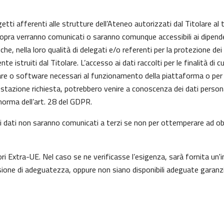
getti afferenti alle strutture dell’Ateneo autorizzati dal Titolare al 
 sopra verranno comunicati o saranno comunque accessibili ai dipenden
he, nella loro qualità di delegati e/o referenti per la protezione dei
istruiti dal Titolare. L’accesso ai dati raccolti per le finalità di 
re o software necessari al funzionamento della piattaforma o per l
prestazione richiesta, potrebbero venire a conoscenza dei dati perso
orma dell’art. 28 del GDPR.
a, i dati non saranno comunicati a terzi se non per ottemperare ad obb
ori Extra-UE. Nel caso se ne verificasse l’esigenza, sarà fornita un'i
one di adeguatezza, oppure non siano disponibili adeguate garanzie