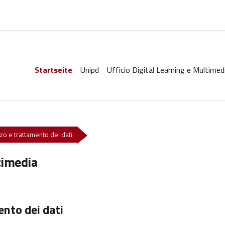
Startseite
Unipd
Ufficio Digital Learning e Multimed
zzo e trattamento dei dati
timedia
ento dei dati