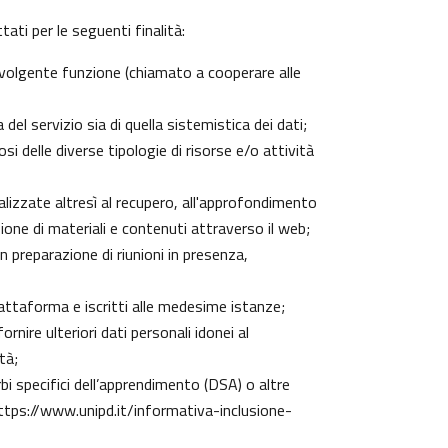
ati per le seguenti finalità:
 svolgente funzione (chiamato a cooperare alle
el servizio sia di quella sistemistica dei dati;
si delle diverse tipologie di risorse e/o attività
nalizzate altresì al recupero, all'approfondimento
one di materiali e contenuti attraverso il web;
n preparazione di riunioni in presenza,
piattaforma e iscritti alle medesime istanze;
rnire ulteriori dati personali idonei al
tà;
urbi specifici dell’apprendimento (DSA) o altre
ttps://www.unipd.it/informativa-inclusione-