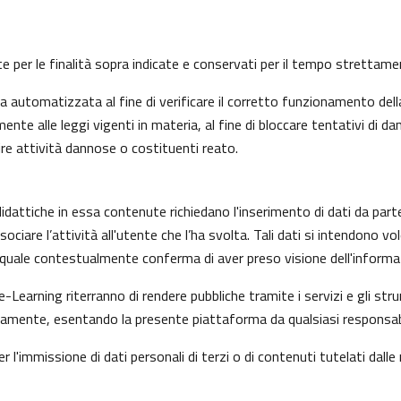
nte per le finalità sopra indicate e conservati per il tempo strettam
automatizzata al fine di verificare il corretto funzionamento della
nte alle leggi vigenti in materia, al fine di bloccare tentativi di
ire attività dannose o costituenti reato.
idattiche in essa contenute richiedano l'inserimento di dati da part
i associare l’attività all'utente che l’ha svolta. Tali dati si intendon
il quale contestualmente conferma di aver preso visione dell'informat
e-Learning riterranno di rendere pubbliche tramite i servizi e gli s
mente, esentando la presente piattaforma da qualsiasi responsabilit
r l'immissione di dati personali di terzi o di contenuti tutelati dalle