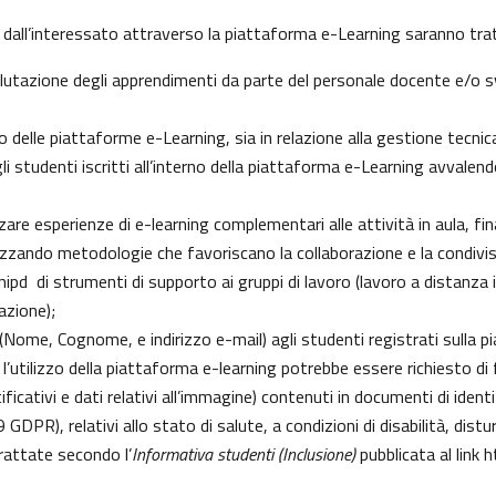
 dall’interessato attraverso la piattaforma e-Learning saranno tratt
 valutazione degli apprendimenti da parte del personale docente e/o
delle piattaforme e-Learning, sia in relazione alla gestione tecnica d
gli studenti iscritti all’interno della piattaforma e-Learning avvalendo
izzare esperienze di e-learning complementari alle attività in aula, fi
zzando metodologie che favoriscano la collaborazione e la condivisi
pd di strumenti di supporto ai gruppi di lavoro (lavoro a distanza i
azione);
i (Nome, Cognome, e indirizzo e-mail) agli studenti registrati sulla 
 l’utilizzo della piattaforma e-learning potrebbe essere richiesto di fo
ficativi e dati relativi all’immagine) contenuti in documenti di identi
 9 GDPR), relativi allo stato di salute, a condizioni di disabilità, dist
trattate secondo l’
Informativa studenti (Inclusione)
pubblicata al link
h