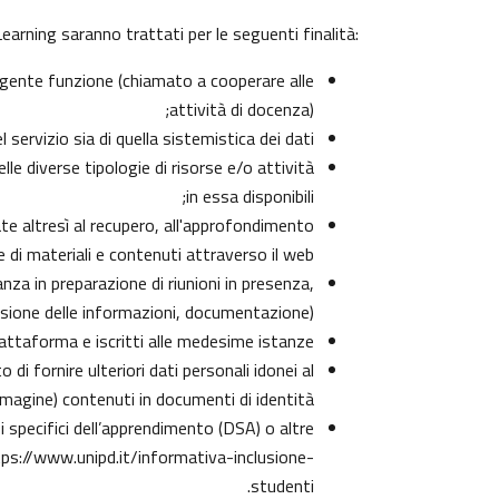
arning saranno trattati per le seguenti finalità:
olgente funzione (chiamato a cooperare alle
attività di docenza);
ervizio sia di quella sistemistica dei dati;
lle diverse tipologie di risorse e/o attività
in essa disponibili;
zate altresì al recupero, all'approfondimento
di materiali e contenuti attraverso il web;
nza in preparazione di riunioni in presenza,
isione delle informazioni, documentazione);
iattaforma e iscritti alle medesime istanze;
di fornire ulteriori dati personali idonei al
immagine) contenuti in documenti di identità;
rbi specifici dell’apprendimento (DSA) o altre
ps://www.unipd.it/informativa-inclusione-
.
studenti