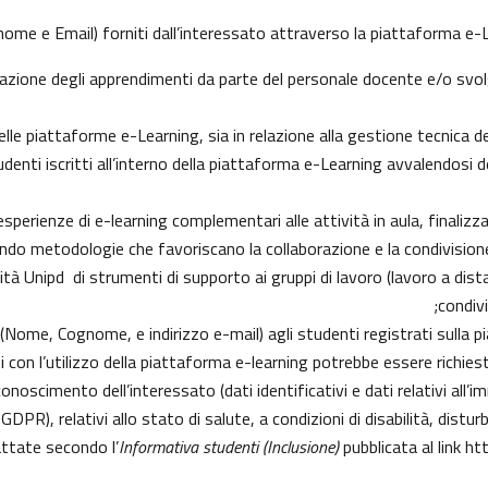
ome e Email) forniti dall’interessato attraverso la piattaforma e-Le
lutazione degli apprendimenti da parte del personale docente e/o sv
e piattaforme e-Learning, sia in relazione alla gestione tecnica del s
tudenti iscritti all’interno della piattaforma e-Learning avvalendosi de
e esperienze di e-learning complementari alle attività in aula, finaliz
do metodologie che favoriscano la collaborazione e la condivisione 
à Unipd di strumenti di supporto ai gruppi di lavoro (lavoro a dista
condiv
i (Nome, Cognome, e indirizzo e-mail) agli studenti registrati sulla p
i con l’utilizzo della piattaforma e-learning potrebbe essere richiesto 
conoscimento dell’interessato (dati identificativi e dati relativi all’
9 GDPR), relativi allo stato di salute, a condizioni di disabilità, distu
attate secondo l’
Informativa studenti (Inclusione)
pubblicata al link
htt