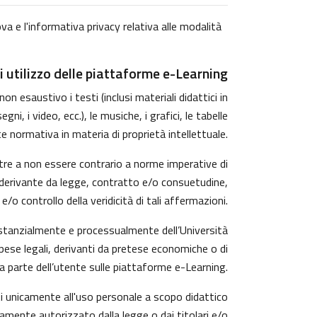
va e l'informativa privacy relativa alle modalità
i utilizzo delle piattaforme e-Learning
n esaustivo i testi (inclusi materiali didattici in
, i video, ecc.), le musiche, i grafici, le tabelle
e normativa in materia di proprietà intellettuale.
tre a non essere contrario a norme imperative di
rzi derivante da legge, contratto e/o consuetudine,
o controllo della veridicità di tali affermazioni.
ostanzialmente e processualmente dell’Università
pese legali, derivanti da pretese economiche o di
a parte dell’utente sulle piattaforme e-Learning.
ti unicamente all'uso personale a scopo didattico
amente autorizzato dalla legge o dai titolari e/o