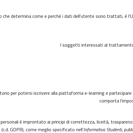
o che determina come e perché i dati dell’utente sono trattati, è l’U
I soggetti interessati al trattament
torio per potersi iscrivere alla piattaforma e-learning e partecipare 
comporta l’imposs
 personali è improntato ai principi di correttezza, liceità, trasparen
.d. GDPR), come meglio specificato nell’
Informativa Studenti
, pubb