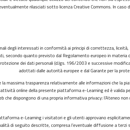
ti eventualmente rilasciati sotto licenza Creative Commons. In caso 
ali degli interessati in conformità ai principi di correttezza, liceità
ressati, secondo quanto previsto dal Regolamento europeo in materia
protezione dei dati personali (d.lgs. 196/2003 e successive modific
adottati dalle autorità europee e dal Garante per la protez
e la massima trasparenza relativamente alle informazioni che la piat
 attività online della presente piattaforma e-Learning ed è valida pe
web che dispongono di una propria informativa privacy: l’Ateneo non
iattaforma e-Learning i visitatori e gli utenti approvano esplicita
finalità di seguito descritte, compresa l’eventuale diffusione a terzi 