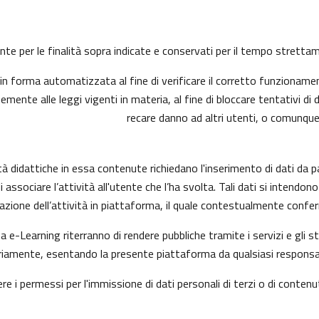
mente per le finalità sopra indicate e conservati per il tempo strett
n forma automatizzata al fine di verificare il corretto funzionamen
mente alle leggi vigenti in materia, al fine di bloccare tentativi 
recare danno ad altri utenti, o comunque
à didattiche in essa contenute richiedano l'inserimento di dati da p
ni di associare l’attività all'utente che l’ha svolta. Tali dati si inte
uazione dell’attività in piattaforma, il quale contestualmente confer
a e-Learning riterranno di rendere pubbliche tramite i servizi e gli
amente, esentando la presente piattaforma da qualsiasi responsabili
ere i permessi per l'immissione di dati personali di terzi o di contenu