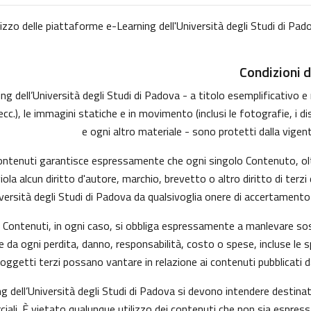
lizzo delle piattaforme e-Learning dell'Università degli Studi di Pado
Condizioni d
 dell’Università degli Studi di Padova - a titolo esemplificativo e no
, le immagini statiche e in movimento (inclusi le fotografie, i disegni
e ogni altro materiale - sono protetti dalla vigent
 Contenuti garantisce espressamente che ogni singolo Contenuto, ol
viola alcun diritto d'autore, marchio, brevetto o altro diritto di te
versità degli Studi di Padova da qualsivoglia onere di accertamento e/
 i Contenuti, in ogni caso, si obbliga espressamente a manlevare s
da ogni perdita, danno, responsabilità, costo o spese, incluse le s
soggetti terzi possano vantare in relazione ai contenuti pubblicati d
g dell’Università degli Studi di Padova si devono intendere destina
ali. È vietato qualunque utilizzo dei contenuti che non sia espress