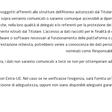
i soggetti afferenti alle strutture dell’Ateneo autorizzati dal Titolar
ui sopra verranno comunicati o saranno comunque accessibili ai dipend
he, nella loro qualità di delegati e/o referenti per la protezione dei
e istruiti dal Titolare. L’accesso ai dati raccolti per le finalità d
dware o software necessari al funzionamento della piattaforma o pe
a prestazione richiesta, potrebbero venire a conoscenza dei dati per
nominati come Responsabili
opra, i dati non saranno comunicati a terzi se non per ottemperare ad 
tori Extra-UE. Nel caso se ne verificasse l’esigenza, sarà fornita un'
sione di adeguatezza, oppure non siano disponibili adeguate garanz