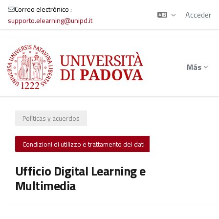
Correo electrónico :
Acceder
supporto.elearning@unipd.it
Salta al contenido principal
Más
Políticas y acuerdos
Condizioni di utilizzo e trattamento dei dati
Ufficio Digital Learning e
Multimedia