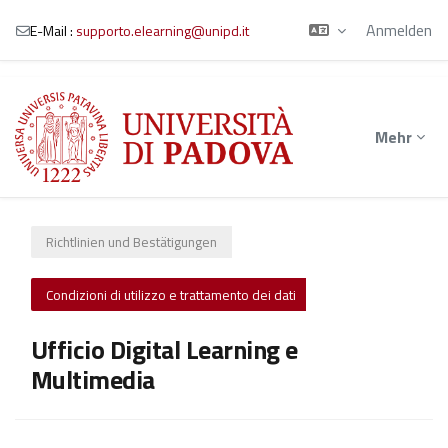
Anmelden
E-Mail :
supporto.elearning@unipd.it
Zum Hauptinhalt
Mehr
Richtlinien und Bestätigungen
Condizioni di utilizzo e trattamento dei dati
Ufficio Digital Learning e
Multimedia