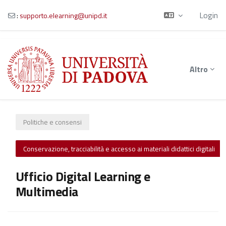
Login
:
supporto.elearning@unipd.it
Vai al contenuto principale
Altro
Politiche e consensi
Conservazione, tracciabilità e accesso ai materiali didattici digitali
Ufficio Digital Learning e
Multimedia