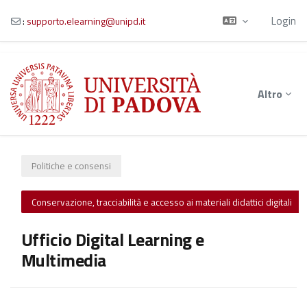
Login
:
supporto.elearning@unipd.it
Vai al contenuto principale
Altro
Politiche e consensi
Conservazione, tracciabilità e accesso ai materiali didattici digitali
Ufficio Digital Learning e
Multimedia