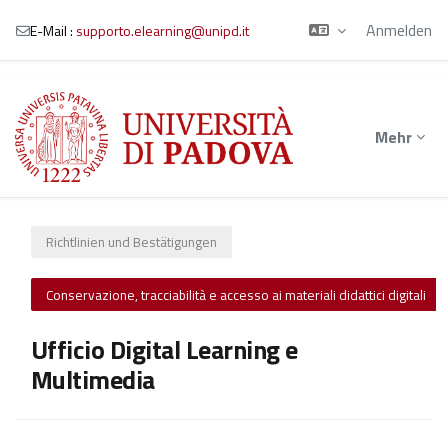
Anmelden
E-Mail :
supporto.elearning@unipd.it
Zum Hauptinhalt
Mehr
Richtlinien und Bestätigungen
Conservazione, tracciabilità e accesso ai materiali didattici digitali
Ufficio Digital Learning e
Multimedia