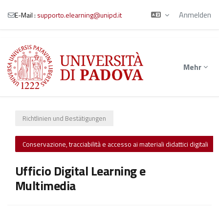
Anmelden
E-Mail :
supporto.elearning@unipd.it
Zum Hauptinhalt
Mehr
Richtlinien und Bestätigungen
Conservazione, tracciabilità e accesso ai materiali didattici digitali
Ufficio Digital Learning e
Multimedia