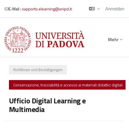
Anmelden
E-Mail :
supporto.elearning@unipd.it
Zum Hauptinhalt
Mehr
Richtlinien und Bestätigungen
Conservazione, tracciabilità e accesso ai materiali didattici digitali
Ufficio Digital Learning e
Multimedia