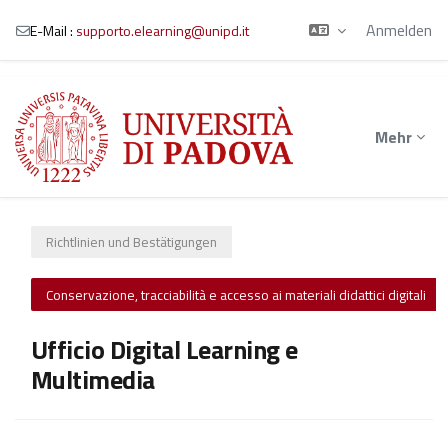
Anmelden
E-Mail :
supporto.elearning@unipd.it
Zum Hauptinhalt
Mehr
Richtlinien und Bestätigungen
Conservazione, tracciabilità e accesso ai materiali didattici digitali
Ufficio Digital Learning e
Multimedia