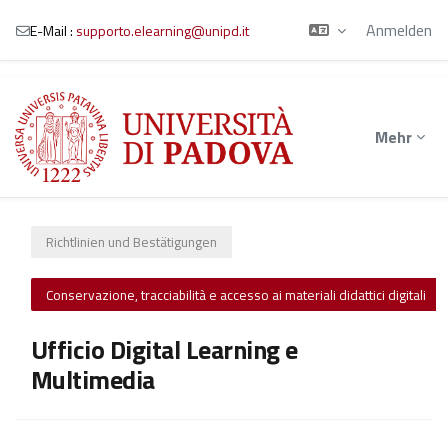
Anmelden
E-Mail :
supporto.elearning@unipd.it
Zum Hauptinhalt
Mehr
Richtlinien und Bestätigungen
Conservazione, tracciabilità e accesso ai materiali didattici digitali
Ufficio Digital Learning e
Multimedia