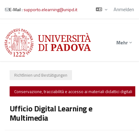
Anmelden
E-Mail :
supporto.elearning@unipd.it
Zum Hauptinhalt
Mehr
Richtlinien und Bestätigungen
Conservazione, tracciabilità e accesso ai materiali didattici digitali
Ufficio Digital Learning e
Multimedia