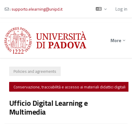
Log in
:
supporto.elearning@unipd.it
Skip to main content
More
Policies and agreements
Conservazione, tracciabilità e accesso ai materiali didattici digitali
Ufficio Digital Learning e
Multimedia